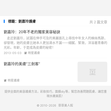
標籤：劉嘉玲護膚
共 2 篇文章
劉嘉玲：20年不老的獨家美容秘訣
走近劉嘉玲，試圖在伸手可及的美麗面孔上尋找中年女人的蛛絲馬跡，
卻發現，她的皮膚比她本人更加滴水不漏——細膩、緊致，洋溢著青春的
光彩。年齡，于是成為皮膚的秘密！
2013-05-03
明星護膚

劉嘉玲的美膚“三劍客”
明星護膚

提供全面的美容護膚方法，彩妝技巧，面膜diy等，幫您改善問題肌膚，讓您重
現水嫩美肌！
© 2010-2026
菲菲美人館