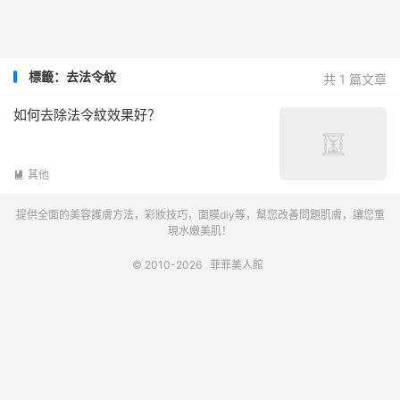
標籤：去法令紋
共 1 篇文章
如何去除法令紋效果好？
其他

提供全面的美容護膚方法，彩妝技巧，面膜diy等，幫您改善問題肌膚，讓您重
現水嫩美肌！
© 2010-2026
菲菲美人館