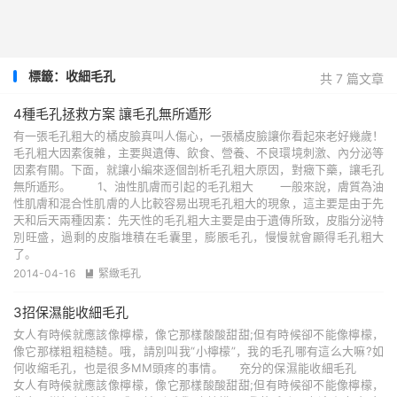
標籤：收細毛孔
共 7 篇文章
4種毛孔拯救方案 讓毛孔無所遁形
有一張毛孔粗大的橘皮臉真叫人傷心，一張橘皮臉讓你看起來老好幾歲！
毛孔粗大因素復雜，主要與遺傳、飲食、營養、不良環境刺激、內分泌等
因素有關。下面，就讓小編來逐個剖析毛孔粗大原因，對癥下藥，讓毛孔
無所遁形。 1、油性肌膚而引起的毛孔粗大 一般來說，膚質為油
性肌膚和混合性肌膚的人比較容易出現毛孔粗大的現象，這主要是由于先
天和后天兩種因素：先天性的毛孔粗大主要是由于遺傳所致，皮脂分泌特
別旺盛，過剩的皮脂堆積在毛囊里，膨脹毛孔，慢慢就會顯得毛孔粗大
了。
2014-04-16
緊緻毛孔

3招保濕能收細毛孔
女人有時候就應該像檸檬，像它那樣酸酸甜甜;但有時候卻不能像檸檬，
像它那樣粗粗糙糙。哦，請別叫我“小檸檬”，我的毛孔哪有這么大嘛?如
何收縮毛孔，也是很多MM頭疼的事情。 充分的保濕能收細毛孔
女人有時候就應該像檸檬，像它那樣酸酸甜甜;但有時候卻不能像檸檬，