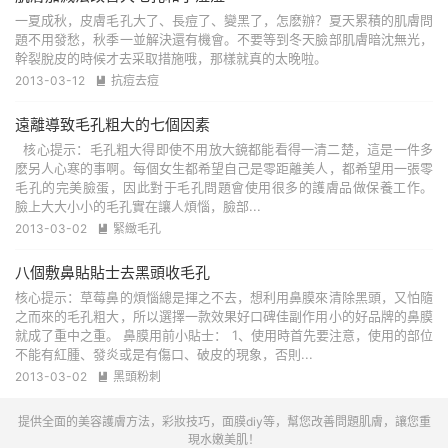
一夏成秋，皮膚毛孔大了、長痘了、變黑了，怎麽辦？夏天累積的肌膚問
題不用發愁，秋季一並解決還有機會。不要等到冬天臉部肌膚暗沈無光，
幹裂脫皮的時候才去采取措施哦，那樣就真的太晚啦。
2013-03-12
抗痘去痘

遠離導致毛孔粗大的七個因素
核心提示：毛孔粗大得即使不用放大鏡都能看得一清二楚，這是一件多
麽另人心寒的事啊。每個女生都希望自己是零距離美人，都希望用一張零
毛孔的完美臉蛋，因此對于毛孔問題會使用很多的護膚品做保養工作。
臉上大大小小的毛孔實在讓人煩惱，臉部...
2013-03-02
緊緻毛孔

八個敷鼻貼貼士去黑頭收毛孔
核心提示：草莓鼻的煩惱總是揮之不去，想利用鼻膜來清除黑頭，又怕隨
之而來的毛孔粗大，所以選擇一款效果好口碑佳副作用小的好品牌的鼻膜
就成了重中之重。 鼻膜用前小貼士： 1、使用時首先要注意，使用的部位
不能有紅腫、發炎或是有傷口、破皮的現象，否則...
2013-03-02
黑頭粉刺

提供全面的美容護膚方法，彩妝技巧，面膜diy等，幫您改善問題肌膚，讓您重
現水嫩美肌！