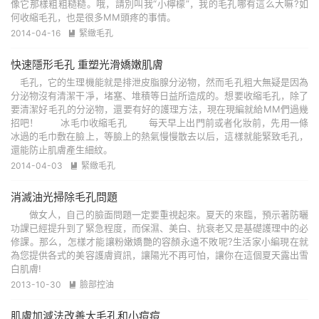
像它那樣粗粗糙糙。哦，請別叫我“小檸檬”，我的毛孔哪有這么大嘛?如
何收縮毛孔，也是很多MM頭疼的事情。
2014-04-16
緊緻毛孔

快速隱形毛孔 重塑光滑嬌嫩肌膚
毛孔，它的生理機能就是排泄皮脂腺分泌物，然而毛孔粗大無疑是因為
分泌物沒有清潔干凈，堵塞、堆積等日益所造成的。想要收縮毛孔，除了
要清潔好毛孔的分泌物，還要有好的護理方法，現在現編就給MM們過幾
招吧！ 冰毛巾收縮毛孔 每天早上出門前或者化妝前，先用一條
冰過的毛巾敷在臉上，等臉上的熱氣慢慢散去以后，這樣就能緊致毛孔，
還能防止肌膚產生細紋。
2014-04-03
緊緻毛孔

消滅油光掃除毛孔問題
做女人，自己的臉面問題一定要重視起來。夏天的來臨，預示著防曬
功課已經提升到了緊急程度，而保濕、美白、抗衰老又是基礎護理中的必
修課。那么，怎樣才能讓粉嫩嬌艷的容顏永遠不敗呢?生活家小編現在就
為您提供各式的美容護膚資訊，讓陽光不再可怕，讓你在這個夏天露出雪
白肌膚!
2013-10-30
臉部控油

肌膚加減法改善大毛孔和小痘痘