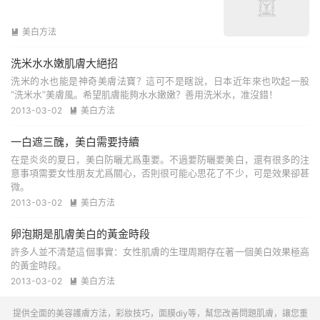
美白方法

洗米水水嫩肌膚大絕招
洗米的水也能是神奇美膚法寶？這可不是瞎說，日本近年來也吹起一股
“洗米水”美膚風。希望肌膚能夠水水嫩嫩？善用洗米水，准沒錯！
2013-03-02
美白方法

一白遮三醜，美白需要持續
在是炎炎的夏日，美白防曬尤爲重要。不過要防曬要美白，還有很多的注
意事項需要女性朋友尤爲關心，否則很可能心思花了不少，可是效果卻甚
微。
2013-03-02
美白方法

卵泡期是肌膚美白的黃金時段
許多人並不清楚這個事實：女性肌膚的生理周期存在著一個美白效果極高
的黃金時段。
2013-03-02
美白方法

提供全面的美容護膚方法，彩妝技巧，面膜diy等，幫您改善問題肌膚，讓您重