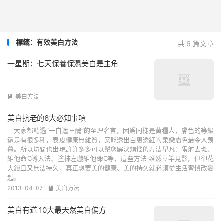
標籤：有效美白方法
共 6 篇文章
一星期：七天保養保濕美白是主角
美白方法

美白抗老的6大必知事項
大家都聽過“一白遮三醜”的至理名言，因爲同樣是黃種人，膚色的等級
還是有很多種，表皮健康無雜質，又能透出白裏透紅的柔嫩膚色最令人羨
慕。所以坊間也出現許許多多可以幫您解決煩惱的方法舉凡：雷射去斑、
維他命C導入法、塗抹左璇維他命C等，這些方法 雖然立竿見影，但卻花
大錢且又無法持久，真正想要美的健康、美的持久就必須從生活習慣改變
起。
2013-04-07
美白方法

美白有道 10大最天然美白偏方