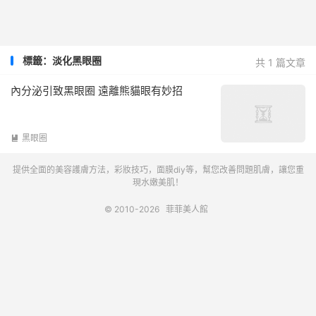
標籤：淡化黑眼圈
共 1 篇文章
內分泌引致黑眼圈 遠離熊貓眼有妙招
黑眼圈

提供全面的美容護膚方法，彩妝技巧，面膜diy等，幫您改善問題肌膚，讓您重
現水嫩美肌！
© 2010-2026
菲菲美人館