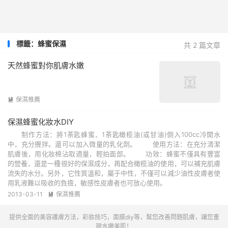
標籤：蜂蜜保濕
共 2 篇文章
天然蜂蜜對你肌膚水嫩
保濕推薦

保濕蜂蜜化妝水DIY
制作方法：將1茶匙蜂蜜、1茶匙橄榄油(或甘油)倒入100cc冷開水
中，充分攪拌。還可以加入微量的乳化劑。 使用方法：在充分清潔
肌膚後，用化妝棉沾取適量，輕拍面部。 功效：蜂蜜不僅具有豐富
的營養，還是一種很好的保濕成分，再配合橄榄油的使用，可以補充肌膚
流失的水分。另外，它性質溫和，屬于中性，不僅可以減少油性皮膚者使
用乳液難以吸收的負擔，敏感性皮膚者也可放心使用。
2013-03-11
保濕推薦

提供全面的美容護膚方法，彩妝技巧，面膜diy等，幫您改善問題肌膚，讓您重
現水嫩美肌！