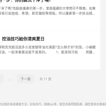
的一步：你的臉洗干凈了嗎?
干凈了嗎?洗臉是護膚的第一步，里面蘊藏的大學問可不簡單。如果
容易引起痘痘、黑頭、甚至皺紋等煩惱。所以護膚第一步就出錯，
徒勞了。趕快看看你有沒有犯下面的洗臉誤區呢。 挑選潔面產
？控油技巧給你清爽夏日
剛洗完臉沒過多久就會變得油光滿面?怎么辦才好?別急，小編聽
控油，一起來看看這是不是真的。 1、能清除污垢 用鹽水
去污垢的效果，將一小勺細鹽混合3到5滴的水，用手指輕輕的將其
...
下一頁
共 11 頁
供全面的美容護膚方法，彩妝技巧，面膜diy等，幫您改善問題肌膚，讓您重現水嫩美