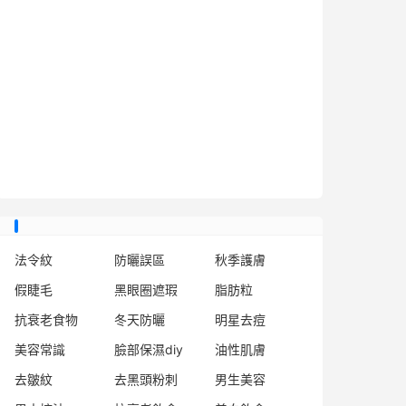
法令紋
防曬誤區
秋季護膚
假睫毛
黑眼圈遮瑕
脂肪粒
抗衰老食物
冬天防曬
明星去痘
美容常識
臉部保濕diy
油性肌膚
去皺紋
去黑頭粉刺
男生美容