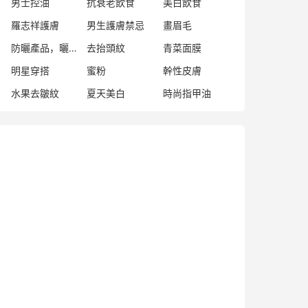
男士控油
抗衰老飲食
美白飲食
羅志祥護膚
男生護膚禁忌
畫眉毛
防曬產品，曬後修復
去抬頭紋
青菜面膜
明星穿搭
蜜粉
幹性皮膚
水果去皺紋
夏天美白
時尚指甲油