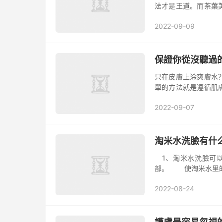
法才是王道。而茶葉
易，經濟適用的茶葉
2022-09-09
涂到臉上...
保證你從沒聽過
只在皮膚上涂爽膚水
單的方法就是遵循肌
的效果。本文就向姐
2022-09-07
獲美麗。 ...
淘米水洗臉有什
1、淘米水洗臉可
部。 使淘米水里
淘米水里的米糠油成
2022-08-24
射，而...