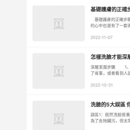
基礎護膚的正確
基礎護膚的正確步驟
的心中也是有了一套
告訴你，正確的護膚
2022-11-07
只用...
怎樣洗臉才能深
深層潔面步驟 1、
了省事，或者看到人
油要用很燙的熱水…
2022-10-31
在保證...
洗臉的5大誤區 
誤區1：既然洗臉很
為了去除臟污，但太
對皮膚是一種傷害。