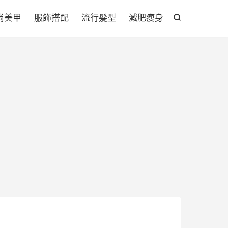

尚美甲
服飾搭配
流行髮型
減肥瘦身
