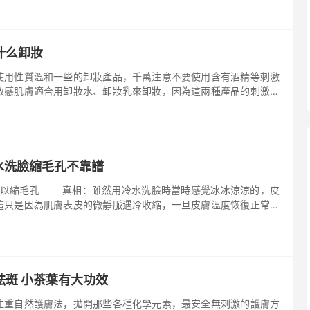
什么卸妝
使用性質溫和一些的卸妝產品，千萬注意不要使用含有酒精等刺激
敏感肌膚適合用卸妝水、卸妝乳來卸妝，因為這兩種產品的刺激性
的產品不太適合敏感肌，長期使用會引起皮膚炎，敏感肌膚特別要
水洗臉縮毛孔不靠譜
以縮毛孔 真相：雖然用冷水洗臉時當時感覺冰冰涼涼的，皮
這只是因為肌膚表皮的微靜脈遇冷收縮，一旦皮膚溫度恢復正常，
。另外，過冷的水會阻斷表皮細胞營養的運輸，從而使得皮膚缺失
祛斑 小茶葉有大功效
注重自然護膚法，拋開那些各種化學元素，最安全無刺激的護膚方