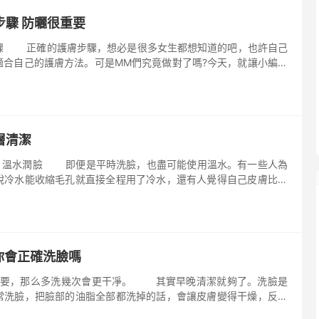
步驟 防曬很重要
 正確的護膚步驟，想必是很多女生都想知道的吧，也許自己
適合自己的護膚方法。可是MM們究竟做對了嗎?今天，就讓小編來
步驟應該是怎樣的，護膚品又應該怎么用。 1、洗臉 白天
層清潔
溫水潤臉 即便是平時洗臉，也盡可能使用溫水。有一些人為
說冷水能收縮毛孔就直接全程用了冷水，還有人覺得自己皮膚比較
… 這些都是錯誤或者太過片面的做法，最合理的是使用溫水。
你會正確洗臉嗎
重要，那么多洗幾次會更干凈。 其實早晚清潔就夠了。洗臉是
常洗臉，把臉部的油脂全部都洗掉的話，會讓皮膚變得干燥，反而
 所以不能過度清潔，每天清潔一到兩次就夠了。晚上做的清潔