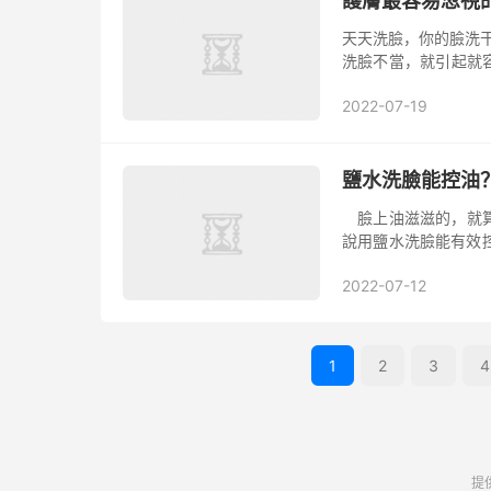
護膚最容易忽視
天天洗臉，你的臉洗
洗臉不當，就引起就
那之后的步驟就都是
2022-07-19
品時，應...
鹽水洗臉能控油
臉上油滋滋的，就算
說用鹽水洗臉能有效
洗臉有很好的清潔和
2022-07-12
攪拌...
1
2
3
4
提