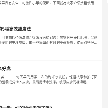
美容具有安全、刺激性小等的優點，下面就為大家介紹幾種使用簡
美容方法！ 1、茶湯洗臉 晚上洗臉后，泡一杯茶，把茶湯
的5種高效護膚法
？用喝剩的茶來洗臉？從來沒有聽說過！想擁有完美的肌膚，最簡
膚變化的生理規律，做一些簡單而有效的基礎護膚，從而取得理想
妹們推薦5種簡易而高效的護膚方法，讓您在日常的基礎護理中收
么好處
以美白 每天早晚用第一次的淘米水洗臉，輕輕按摩和拍打面
的營養成分滲入皮膚，最后用清水洗凈。敏感皮膚同樣適用。
分,含有豐富的維生素B和E。 可以保護肌膚抵擋紫外線的輻