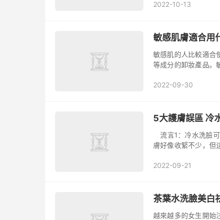
2022-10-13
比較徹底...
敏感肌膚適合用
敏感肌的人比較適合
等成分的卸妝產品。
相對較小，卸妝油類
2022-09-30
慎用。 ...
5大護膚誤區 冷
流言1：冷水洗臉可
膚好像收緊不少，但
毛孔就會被打回原形
2022-09-21
營養。另外...
茶葉水洗臉美白
越來越多的女生開始