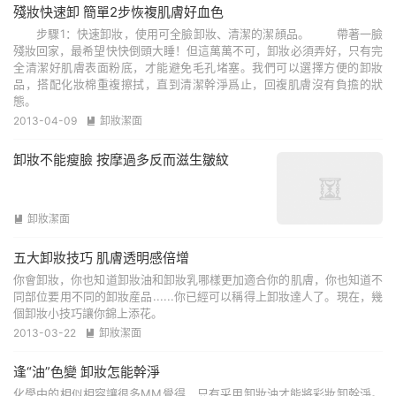
殘妝快速卸 簡單2步恢複肌膚好血色
步驟1：快速卸妝，使用可全臉卸妝、清潔的潔顔品。 帶著一臉
殘妝回家，最希望快快倒頭大睡！但這萬萬不可，卸妝必須弄好，只有完
全清潔好肌膚表面粉底，才能避免毛孔堵塞。我們可以選擇方便的卸妝
品，搭配化妝棉重複擦拭，直到清潔幹淨爲止，回複肌膚沒有負擔的狀
態。
2013-04-09
卸妝潔面

卸妝不能瘦臉 按摩過多反而滋生皺紋
卸妝潔面

五大卸妝技巧 肌膚透明感倍增
你會卸妝，你也知道卸妝油和卸妝乳哪樣更加適合你的肌膚，你也知道不
同部位要用不同的卸妝産品......你已經可以稱得上卸妝達人了。現在，幾
個卸妝小技巧讓你錦上添花。
2013-03-22
卸妝潔面

逢“油”色變 卸妝怎能幹淨
化學中的相似相容讓很多MM覺得，只有采用卸妝油才能將彩妝卸幹淨。