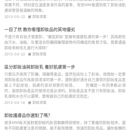
其實不然，特別是在溫度漸漸升高的夏季，有些MM會遇到用了卸妝油肌
膚卻更容易過敏的現象。
2013-03-22
卸妝潔面

一目了然 教你看懂卸妝品的質地優劣
不是只有彩妝才需要卸，“徹底卸妝”是擁有健康肌膚的第一步！因爲那些
由汗水、油脂、灰塵混合防曬隔離殘留物共同構成的角質汙垢，需要通過
卸妝來給毛孔進行大掃除！
2013-03-22
卸妝潔面

區分卸妝油與卸妝乳 養好肌膚第一步
只要白天使用了防曬、隔離等産品，當然包括你上了彩妝，夜間就一定要
用卸妝産品作爲面部清潔的第一步。選對選好適合自己膚質的卸妝産品是
臉上不起痘痘，肌膚的良好狀態的保證。 防曬是一年四季都必須
的，面部卸妝産品的使用也是必須的。卸妝産品並不是只有卸妝油，卸妝
乳液和水也可以選擇，要根據自己的肌膚狀況而定。
2013-03-14
卸妝潔面

卸妝護膚品你選對了嗎？
很多MM每天面對要卸掉的妝容都顯得很惆怅，除了繁複的卸妝程序，還
有不同肌膚要注意的問題，能不能有簡便、快速的卸妝用品，讓你偷懶的