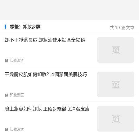
標籤：卸妝步驟
共 19 篇文章
卸不干凈還長痘 卸妝油使用誤區全揭秘
卸妝潔面

干燥脫皮肌如何卸妝？4個潔面美肌技巧
卸妝潔面

臉上妝容如何卸妝 正確步驟徹底清潔皮膚
卸妝潔面
