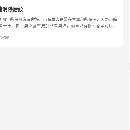
速消除唇紋
意哪里的保濕沒有做好，小編本人是最在意唇部的保濕，因為小編
唇一干，擦上唇彩就會更加凸顯唇紋，簡直只有慘不忍睹可以形
膚常識