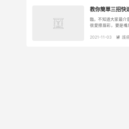
教你簡單三招快
臨，不知道大家最介
很愛擦唇彩，要是嘴
容！
2021-11-03
護
