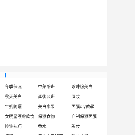
冬季保濕
中藥除斑
珍珠粉美白
秋天美白
產後淡斑
唇妝
牛奶防曬
美白水果
面膜diy教學
女明星護膚飲食
保濕食物
自制保濕面膜
控油技巧
香水
彩妝