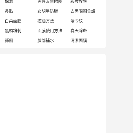
保濕
男性去黑眼圈
彩妝教學
鼻貼
女明星防曬
去黑眼圈食譜
白菜面膜
控油方法
法令紋
黑頭粉刺
面膜使用方法
春天除斑
孫俪
臉部補水
清潔面膜