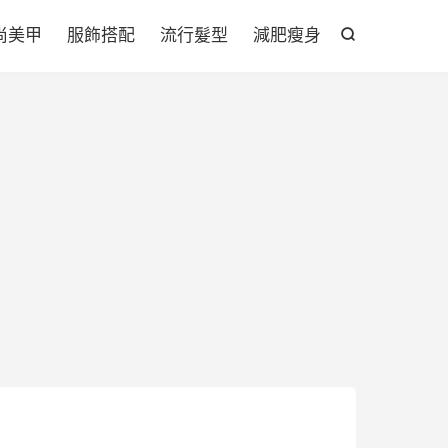

尚美甲
服飾搭配
流行髮型
減肥瘦身
