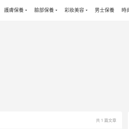
護膚保養
臉部保養
彩妝美容
男士保養
時
共 1 篇文章