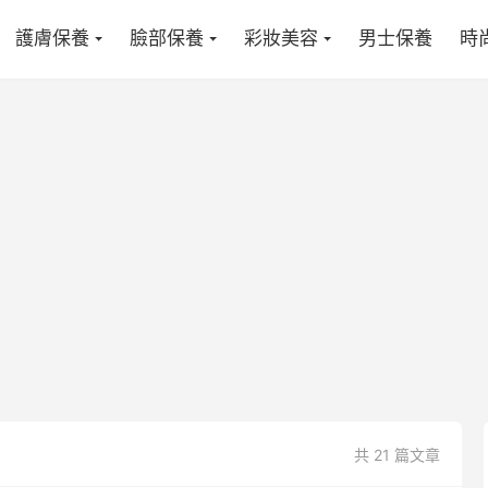
護膚保養
臉部保養
彩妝美容
男士保養
時
共 21 篇文章