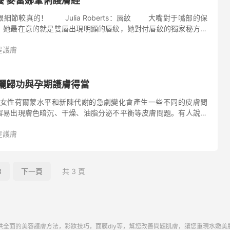
養 麥當娜鞏俐護膚經
berts：唇紋 大嘴對于嘴部的保
，她最在意的就是雙唇出現明顯的唇紋，她對付唇紋的獨家秘方就
抹純維生素E油，這樣可以保持唇部肌膚柔嫩平滑。
星護膚
孫儷歸功與孕期護膚得當
性荷爾蒙水平和新陳代謝的急劇變化會產生一些不同的皮膚問
容易出現膚色暗沉、干燥、油脂分泌不平衡等皮膚問題。有人說孕
那些護膚品對準媽媽和寶寶都不好。其實，懷孕期間也可以花點精
星護膚
意一些護膚小細節哦！”
3
下一頁
共 3 頁
供全面的美容護膚方法，彩妝技巧，面膜diy等，幫您改善問題肌膚，讓您重現水嫩美