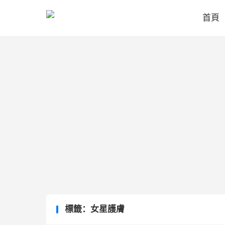
首頁
標籤：女星護膚