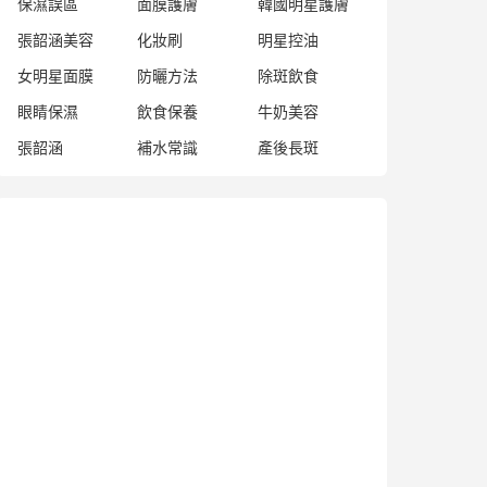
保濕誤區
面膜護膚
韓國明星護膚
張韶涵美容
化妝刷
明星控油
女明星面膜
防曬方法
除斑飲食
眼睛保濕
飲食保養
牛奶美容
張韶涵
補水常識
產後長斑