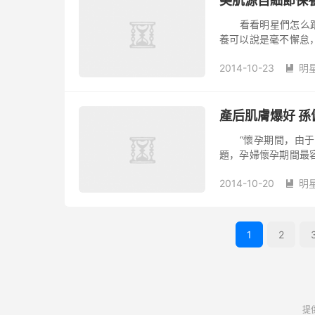
美肌源自細節保
看看明星們怎么跟細節較真的！ Julia Ro
養可以說是毫不懈怠
是在夜間往嘴唇上涂
2014-10-23
明

產后肌膚爆好 
“懷孕期間，由于女
題，孕婦懷孕期間最
婦不需要護膚，因為
2014-10-20
明
力呵護自己的肌膚，注

1
2
提