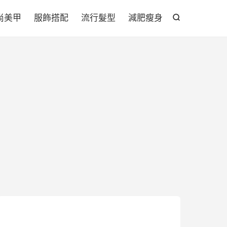

尚美甲
服飾搭配
流行髮型
減肥瘦身
