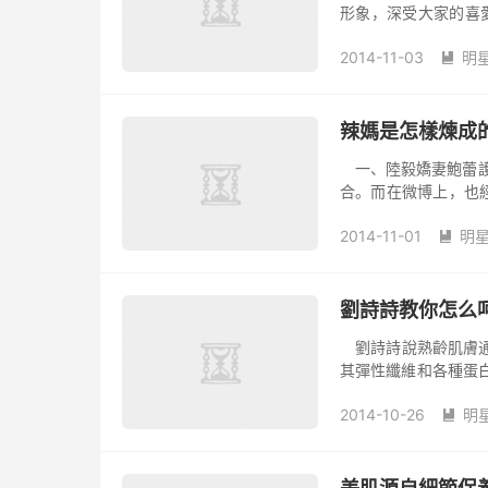
形象，深受大家的喜
常好，下面讓我們快
2014-11-03
明

辣媽是怎樣煉成
一、陸毅嬌妻鮑蕾護膚：面膜最重要 陸毅鮑
合。而在微博上，也
的。
2014-11-01
明

劉詩詩教你怎么
劉詩詩說熟齡肌膚通
其彈性纖維和各種蛋
膚出現松弛、老化等
2014-10-26
明
并不是最為理想的，

再次出現肌膚問題，
款有效的緊膚水不僅
解決肌膚干燥的問題