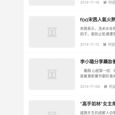
2014-11-16
明
素沉淀造成的斑點問

f(x)宋茜人氣火
宋茜表示，洗米水含
因子，能防止肌膚遭
米時，留下第二遍的
2014-11-12
明

李小璐分享藥妝
養顏 心經第一招：祛斑 作為一個美人，李小璐當然不容許自己有一點瑕疵，特別
是嚴重影響外觀形象
以像舒淇那樣擁有“性
2014-11-09
明

“高手如林”女主
戚薇天生的成都人白