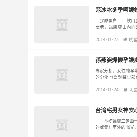
范冰冰冬季呵護
膠原蛋白 飲用膠原蛋白，輔助飲用膠原蛋白，可以及時補充肌膚所需養分，延緩
衰老，讓肌膚由內而
蹄、魚皮等。 瘦臉小工具 獨家瘦臉小工具，很多美容節目上都有介紹瘦臉美容
2014-11-27
明
的小工具，選擇一款

部血液循環，消除臉
孫燕姿爆懷孕護
專家分析，女性懷孕
的分泌也會對某些部
干，加重色斑沉著。
2014-11-24
明
期的護膚方法。孫燕

台湾宅男女神安
基礎護膚三步曲一 安心亞最在意防曬 
的威脅！室外的陽光
行啊！” 斑點絕對會影響你的美麗指數，想要擁有白皙通透的肌膚，還要預防黑色