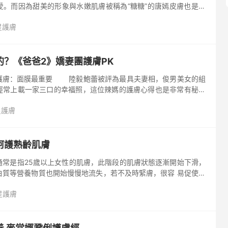
愛。而因為甜美的形象與水嫩肌膚被稱為“糖糖”的唐嫣皮膚也是非
來看看她們的護膚秘訣吧！
星護膚
的？《爸爸2》嬌妻團護膚PK
蕾被評為最具夫妻相，俊男美女的組
經常上載一家三口的幸福照，這位辣媽的護膚心得也是非常有秘訣
星護膚
呵護熟齡肌膚
常是指25歲以上女性的肌膚，此階段的肌膚狀態逐漸開始下滑，
白質等營養物質也開始慢慢地流失，若不及時緊膚，很容 易促使肌
現象。有些女性或許會考慮為肌膚做一個拉皮手術，但是這種做法
星護膚
因為物理性療法不僅具有一定的風險，而且若是 保養不當，很容易
因此，劉詩詩覺得最好還是采用保養的方法修復松弛的肌膚，如一
能夠促進肌膚的新陳代謝和膠原蛋白的 生長，而且還應該能夠同時
。此外，熟齡女性在緊膚時還應注意以下幾點。