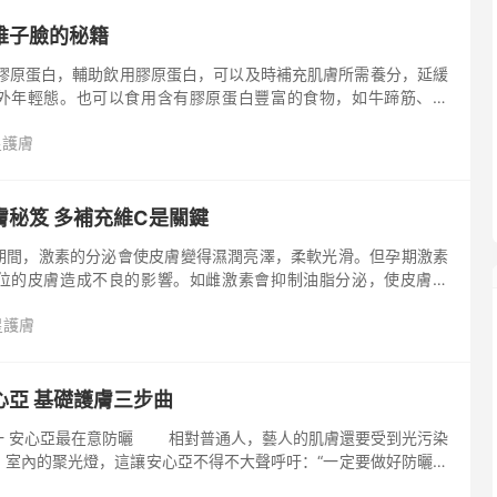
錐子臉的秘籍
外年輕態。也可以食用含有膠原蛋白豐富的食物，如牛蹄筋、豬
星護膚
易操作的按摩用品，進行臉頰、額頭、頸部的按摩，有效的刺激臉
部浮腫。
膚秘笈 多補充維C是關鍵
期間，激素的分泌會使皮膚變得濕潤亮澤，柔軟光滑。但孕期激素
位的皮膚造成不良的影響。如雌激素會抑制油脂分泌，使皮膚發
所以準媽媽在懷孕期間要擁有光滑細致的好皮膚，就一定要重視孕
星護膚
姿分享懷孕時的護膚秘笈，一起來看看吧。
心亞 基礎護膚三步曲
相對普通人，藝人的肌膚還要受到光污染
、室內的聚光燈，這讓安心亞不得不大聲呼吁：“一定要做好防曬才