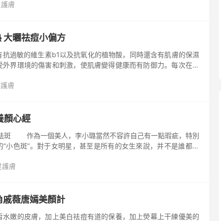
星護膚
題，高倍防曬產品是安心亞不離手的護膚法寶之一。
熱 大曬祛痘小偏方
有抗過敏的維生素b1以及抗氧化的植物酸，同時還含有肌膚的保濕
受外界環境的傷害和刺激，使肌膚變得健康而有防御力。每次在洗
水用來洗臉就可以了。
星護膚
養顏心經
的“小色斑”。對于女明星，甚至是所有的女生來說，并不是誰都可
感”的雀斑，因此李小璐的養顏心經第一招就是祛斑美白。
星護膚
角戚薇唐嫣美顏計
皙水嫩的皮膚，加上美白祛痘有道的保養，加上熒幕上干練優美的