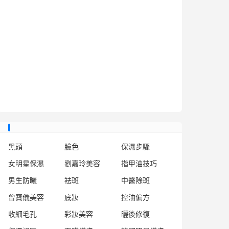
黑頭
臉色
保濕步驟
女明星保濕
劉嘉玲美容
指甲油技巧
男生防曬
袪斑
中醫除斑
曾寶儀美容
底妝
控油偏方
收細毛孔
彩妝美容
曬後修復