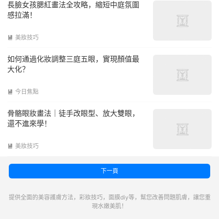
長臉女孩腮紅畫法全攻略，縮短中庭氛圍
感拉滿！
美妝技巧

如何通過化妝調整三庭五眼，實現顏值最
大化？
今日焦點

骨骼眼妝畫法｜徒手改眼型、放大雙眼，
還不進來學！
美妝技巧

下一頁
提供全面的美容護膚方法，彩妝技巧，面膜diy等，幫您改善問題肌膚，讓您重
現水嫩美肌！