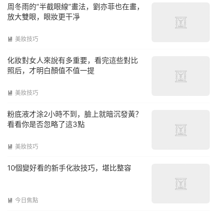
周冬雨的“半截眼線”畫法，劉亦菲也在畫，
放大雙眼，眼妝更干凈
美妝技巧

化妝對女人來說有多重要，看完這些對比
照后，才明白顏值不值一提
美妝技巧

粉底液才涂2小時不到，臉上就暗沉發黃？
看看你是否忽略了這3點
美妝技巧

10個變好看的新手化妝技巧，堪比整容
今日焦點
