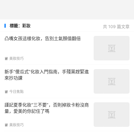
標籤：彩妝
共 109 篇文章
凸嘴女孩這樣化妝，告別土氣顏值翻倍
美妝技巧

新手“傻瓜式”化妝入門指南，手殘黨趕緊進
來抄功課
今日焦點

謹記夏季化妝“三不要”，否則掉妝卡粉沒商
量，愛美的你記住了嗎
美妝技巧
