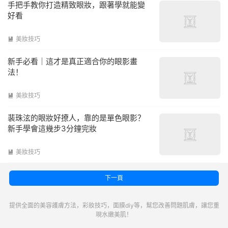
手把手教你打造精致眼妝，跟著學就能變
好看
美妝技巧

新手必看｜這才是真正適合你的眼影畫
法！
美妝技巧

裴珠泫的眼妝好撩人，靠的是單色眼影？
新手學會這幾步3分鐘完妝
美妝技巧

下一頁
提供全面的美容護膚方法，彩妝技巧，面膜diy等，幫您改善問題肌膚，讓您重
現水嫩美肌！