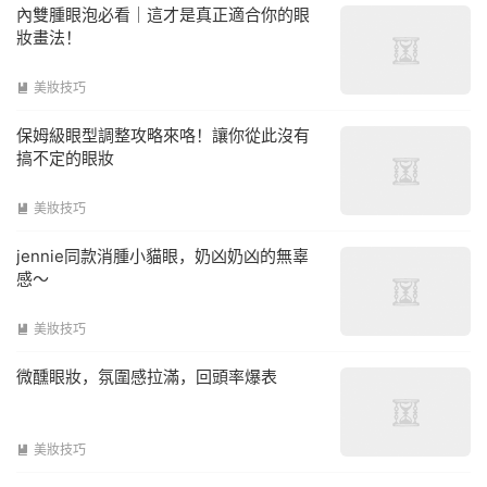
內雙腫眼泡必看｜這才是真正適合你的眼
妝畫法！
美妝技巧

保姆級眼型調整攻略來咯！讓你從此沒有
搞不定的眼妝
美妝技巧

jennie同款消腫小貓眼，奶凶奶凶的無辜
感～
美妝技巧

微醺眼妝，氛圍感拉滿，回頭率爆表
美妝技巧
