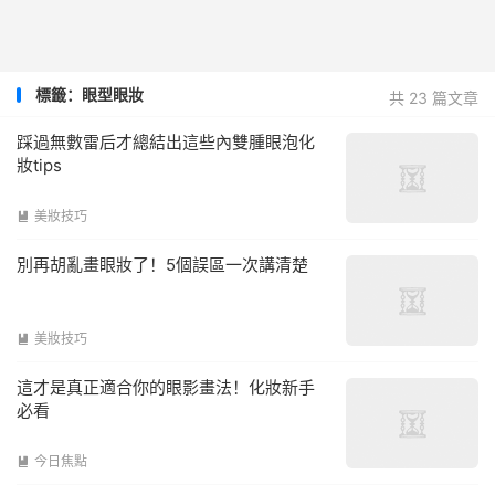
標籤：眼型眼妝
共 23 篇文章
踩過無數雷后才總結出這些內雙腫眼泡化
妝tips
美妝技巧

別再胡亂畫眼妝了！5個誤區一次講清楚
美妝技巧

這才是真正適合你的眼影畫法！化妝新手
必看
今日焦點
