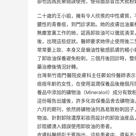
卻也因爲民衆錯誤使用，使得面部冒出大批粉
二十歲的王小姐，擁有令人欣羨的中性膚質，
膿性的青春痘，到門診求助。她的皮膚出油量
無塵室裏工作的她，認爲卸妝油可以徹底清潔
後，出現這些症狀。醫師要求她停止使用後二
常常要上妝、本身又是偏油性敏感肌膚的楊小
了卸妝油保養避免粉刺，三個月後回診時，整
藥治療後情況好轉。
台灣新竹南門醫院皮膚科主任鄭如伶醫師表示
痘痘年齡的女性，在使用滋潤保養品後幾個月
養品中添加的礦物油（Mineraloil）成分有致
這份報告出爐後，許多化妝保養品舍去礦物油
六月的期刊，依然將礦物油列爲易致粉刺因子
物油、針對卸除濃厚彩妝而設計的卸妝油産品
診陸續湧入錯誤使用卸妝油的患者。
皮膚科醫師彭于賓指出，這些患者中，還有不