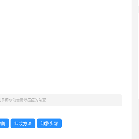
別拿卸妝油當清除痘痘的法寶
推薦
卸妝方法
卸妝步驟