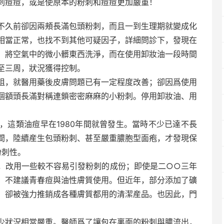
刺痘痘，或是使原本的粉刺和痘痘更加嚴重！
不久前卻因兩頰長滿包頭粉刺，而且一到生理期就變成化
相當正常，也找不到其他可疑因子，詳細問診下，發現在
，將空氣中的微小髒東西洗淨，而在使用卸妝油一段時間
至三周，狀況獲得控制。
姐，就醫用藥後皮膚問題已有一定程度改善；卻因爲使用
個額頭長滿對稱連鎖密密麻麻的小粉刺。停用卸妝油、用
，這類油痘早在1980年間就曾發生。當時不少已達不長
間，陸續産生包頭粉刺、甚至嚴重膿胞型面疱，才發現保
粉刺性。
，改用一些較不容易引發粉刺的成份；即使是二○○三年
，不建議青春痘與油性膚質使用。但近年，部分添加了礦
，卻被強力推銷成各種膚質都用的清潔産品。也因此，門
少狀況相當嚴重。醫師爲了讓包在裏面的粉刺與膿流出，