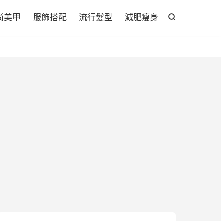

尚美甲
服飾搭配
流行髮型
減肥瘦身
