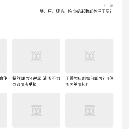
下一篇
眼、唇、睫毛、臉 你的彩妝卸幹淨了嗎？
油使
錯誤卸妝4宗罪 清潔不力
干燥脫皮肌如何卸妝？4個
恐致肌膚受損
潔面美肌技巧