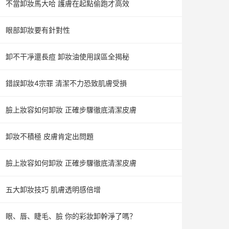
不當卸妝馬大哈 護膚在起點偷跑才高效
眼部卸妝要有針對性
卸不干凈還長痘 卸妝油使用誤區全揭秘
錯誤卸妝4宗罪 清潔不力恐致肌膚受損
臉上妝容如何卸妝 正確步驟徹底清潔皮膚
卸妝不積極 皮膚肯定出問題
臉上妝容如何卸妝 正確步驟徹底清潔皮膚
五大卸妝技巧 肌膚透明感倍增
眼、唇、睫毛、臉 你的彩妝卸幹淨了嗎？