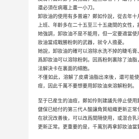
還必須在病竈上畫一小刀。
卸妝油的使用有多普遍？鄭如伶說，從去年十
上班、年齡多在二十五至三十五歲間的女性，
她強調，卸妝油不是不能用，但一定要適當使
妝油當成戰勝粉刺的武器，就令人擔憂。
她說，卸妝油的確可以溶除水洗不掉的睫毛膏
爲卸妝油可以溶除粉刺。因爲粉刺裏除了油脂
法解決卡在裏面的細胞。
不僅如此，溶解了皮膚油脂出來後，還可能
痘，因此千萬不要想要用卸妝油來溶解粉刺。
至于已産生的油痘，鄭如伶則建議先停止使用
健保已給付的第三代Ａ酸讓角質組織更新正常
在狀況改善後，可以改爲間隔使用，或混合乳
更新正常。更重要的是，千萬別再拿卸妝油當