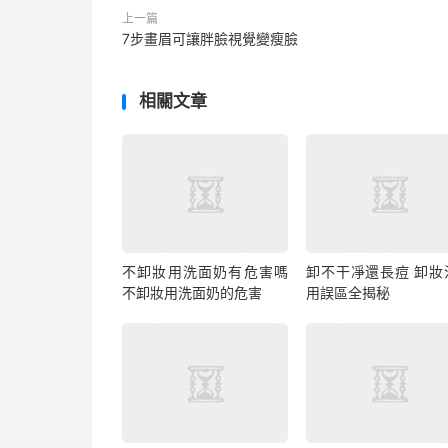
上一篇
7步畫眉可讓胖臉視覺變瘦臉
相關文章
不卸妝用洗面奶有危害嗎
卸不干凈還長痘 卸妝
不卸妝用洗面奶的危害
用誤區全揭秘