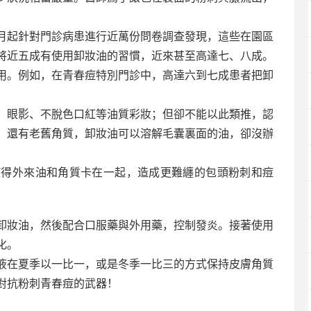
月起針對門診病患進行近萬份問卷調查發現，這些在園區
將近五成有使用卸妝油的習慣，近來甚至高達七、八成。
用。例如，在青春痘特別門診中，高達六到七成患者把卸
、眼影、不脫色口紅等油質彩妝；但卻不能以此類推，認
，還有老舊角質，卸妝油可以溶解毛囊裏面的油，卻沒辦
使得外來油和角質卡在一起，造成更難纏的包頭粉刺和痘
卸妝油，然後配合口服藥與外用藥，控制發炎。接著使用
化。
液在夏季以一比一，或是冬季一比三的方式保持皮膚角質
對抗粉刺青春痘的武器！