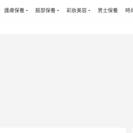
護膚保養
臉部保養
彩妝美容
男士保養
時