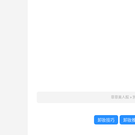
菲菲美人館
»
卸妝技巧
卸妝