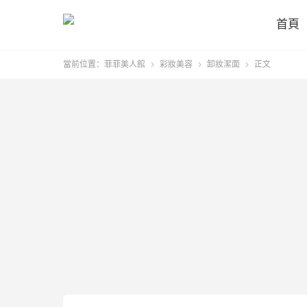
首頁
當前位置：
菲菲美人館
彩妝美容
卸妝潔面
正文


