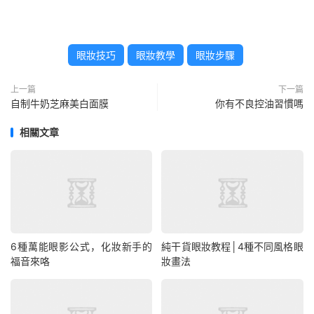
眼妝技巧
眼妝教學
眼妝步驟
上一篇
下一篇
自制牛奶芝麻美白面膜
你有不良控油習慣嗎
相關文章
6種萬能眼影公式，化妝新手的
純干貨眼妝教程│4種不同風格眼
福音來咯
妝畫法