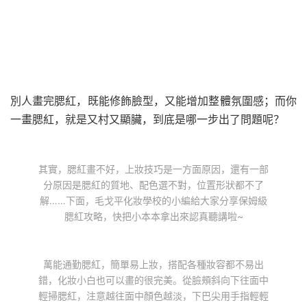
別人畫完腮紅，既能修飾臉型，又能增加整體氛圍感；而你
一畫腮紅，就是又村又顯臟，到底是哪一步出了問題呢？
其實，腮紅畫不好，上妝技巧是一方面原因，還有一部
分原因是腮紅的質地、配色選不對，位置形狀都不了
解……下面，毛戈平化妝學校的小編給大家分享保姆級
腮紅攻略，快把小本本拿出來認真聽講啦~
萬能通勤腮紅，簡單易上妝，搭配各種妝容都不易出
錯，化妝小白也可以畫的很完美。從臉頰斜向下往面中
輕掃腮紅，注意越往面中顏色越淡，下巴尖用手指輕輕