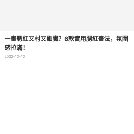
一畫腮紅又村又顯臟？6款實用腮紅畫法，氛圍
感拉滿！
2022-10-10