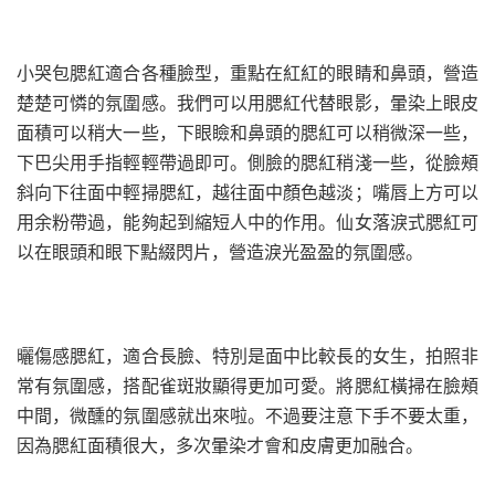
小哭包腮紅適合各種臉型，重點在紅紅的眼睛和鼻頭，營造
楚楚可憐的氛圍感。我們可以用腮紅代替眼影，暈染上眼皮
面積可以稍大一些，下眼瞼和鼻頭的腮紅可以稍微深一些，
下巴尖用手指輕輕帶過即可。側臉的腮紅稍淺一些，從臉頰
斜向下往面中輕掃腮紅，越往面中顏色越淡；嘴唇上方可以
用余粉帶過，能夠起到縮短人中的作用。仙女落淚式腮紅可
以在眼頭和眼下點綴閃片，營造淚光盈盈的氛圍感。
曬傷感腮紅，適合長臉、特別是面中比較長的女生，拍照非
常有氛圍感，搭配雀斑妝顯得更加可愛。將腮紅橫掃在臉頰
中間，微醺的氛圍感就出來啦。不過要注意下手不要太重，
因為腮紅面積很大，多次暈染才會和皮膚更加融合。