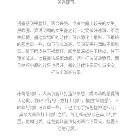
帶過即可。
漫畫感甜喪腮紅，適合長臉、或者中庭比較長的女生。
黑眼圈、淚溝明顯的女生畫之前一定要做好遮瑕，不然
會顯臟。畫這款腮紅的時候，可以弱化上眼影，下眼瞼
的顏色重一些，向下形成漸變，又甜又喪的同時不顯累
贅。從下眼皮往下掃腮紅，顏色最深處在下眼皮，往下
逐漸減淡。這種畫法超顯幼態，適合打造減齡妝容，而
且縮短中庭的效果也很好。畫的時候注意要少量多次，
打造出漸變效果。
凍傷感腮紅，大面積腮紅打造無辜感，嬌滴滴的感覺讓
人心動。雙眼平行的下方打上腮紅，模仿“凍傷感”。下
眼瞼的腮紅可以重一些，下巴尖用手指輕輕帶過即可。
鼻頭大面積打上腮紅之后，再用高光點涂在鼻尖的位
置，更顯可愛。這種腮紅畫法特別適合下雪天，顯得人
幼態可愛。