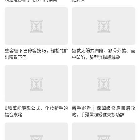
整容級下巴修容技巧，輕松“捏”
拯救太陽穴凹陷、顴骨外擴、面
出精致下巴
中凹陷，臉型流暢超減齡
6種萬能眼影公式，化妝新手的
新手必看 | 保姆級修眉畫眉攻
福音來咯
略，手殘黨趕緊進來抄功課