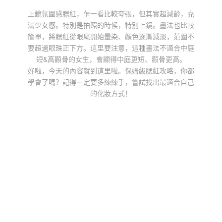
上鏡氛圍感腮紅，乍一看比較夸張，但其實超減齡，充
滿少女感。特別是拍照的時候，特別上鏡。畫法也比較
簡單，將腮紅從眼尾開始暈染、顏色逐漸減淡，范圍不
要超過眼珠正下方。這里要注意，這種畫法不適合中庭
短&高顴骨的女生，會顯得中庭更短、顴骨更高。
好啦，今天的內容就到這里啦。保姆級腮紅攻略，你都
學會了嗎？記得一定要多練練手，嘗試找出最適合自己
的化妝方式！