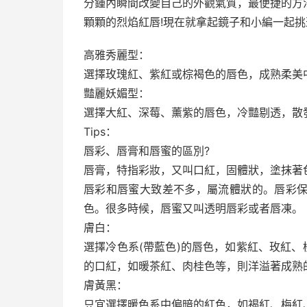
分鍾內瞬間改變自己的外觀氣質，最便捷的方
顆顆的烈焰紅唇!現在就拿起鏡子和小編一起挑
高雅秀麗型：
選擇玫瑰紅、紫紅或棕褐色的唇色，成熟柔美
豔麗妖媚型：
選擇大紅、深莓、薰紫的唇色，冷豔剔透，散
Tips：
唇彩、唇膏和唇蜜的區別?
唇膏，特指彩妝，又叫口紅，固體狀，塗抹著
唇彩和唇蜜大致差不多，屬流體狀的。唇彩
色。很多時候，唇蜜又叫透明唇彩或者唇凍。
膚白：
選擇冷色系(帶藍色)的唇色，如紫紅、玫紅、
的口紅，如暖茶紅、肉桂色等，則洋溢著成熟
膚黃黑：
只宜選擇暖色系中偏暗的紅色，如褐紅、梅紅