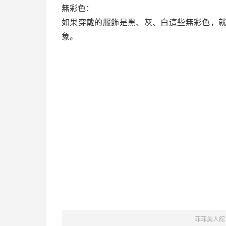
無彩色：
如果穿戴的服飾是黑、灰、白這些無彩色，
象。
菲菲美人館