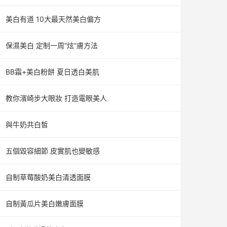
美白有道 10大最天然美白偏方
保濕美白 定制一周“炫”膚方法
BB霜+美白粉餅 夏日透白美肌
教你濱崎步大眼妝 打造電眼美人
與牛奶共白皙
五個毀容細節 皮實肌也變敏感
自制草莓酸奶美白清透面膜
自制黃瓜片美白嫩膚面膜