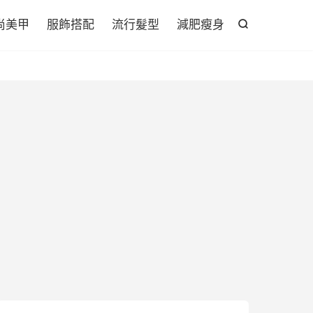

尚美甲
服飾搭配
流行髮型
減肥瘦身
