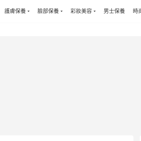
護膚保養
臉部保養
彩妝美容
男士保養
時