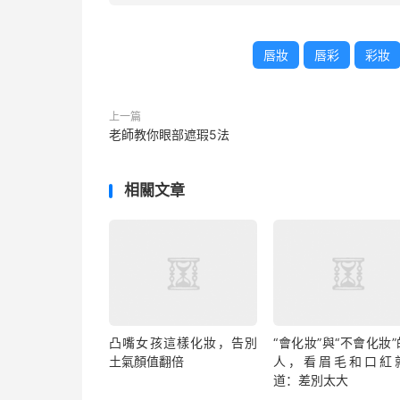
唇妝
唇彩
彩妝
上一篇
老師教你眼部遮瑕5法
相關文章
凸嘴女孩這樣化妝，告別
“會化妝”與“不會化妝
土氣顏值翻倍
人，看眉毛和口紅
道：差別太大