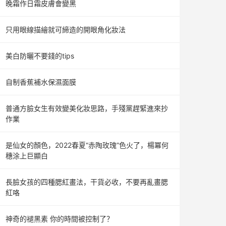
晚霜作日霜皮膚會變黑
只用眼線描繪就可締造的開眼角化妝法
美白防曬不要錢的tips
自制香蕉補水保濕面膜
普通方臉女生有效變美化妝思路，手殘黨趕緊進來抄
作業
是仙女的顏色，2022春夏“赤陶玫瑰”色火了，楊冪何
穗涂上巨顯白
長臉女孩的四種腮紅畫法，干貨必收，不要再亂畫腮
紅咯
神奇的褪黑素 你的時間被控制了？