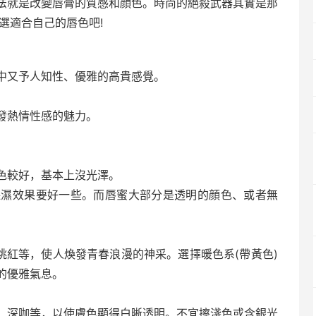
法就是改變唇膏的質感和顔色。時尚的絕殺武器其實是那
選適合自己的唇色吧!
中又予人知性、優雅的高貴感覺。
發熱情性感的魅力。
色較好，基本上沒光澤。
保濕效果要好一些。而唇蜜大部分是透明的顔色、或者無
桃紅等，使人煥發青春浪漫的神采。選擇暖色系(帶黃色)
的優雅氣息。
、深咖等，以使膚色顯得白晰透明。不宜擦淺色或含銀光