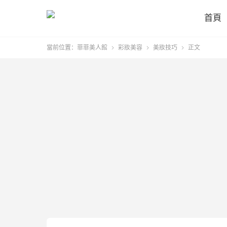
首頁
當前位置：
菲菲美人館
彩妝美容
美妝技巧
正文


