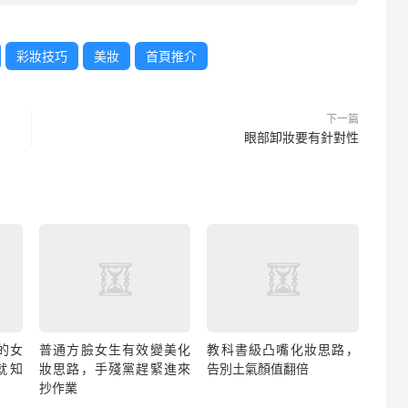
彩妝技巧
美妝
首頁推介
下一篇
眼部卸妝要有針對性
”的女
普通方臉女生有效變美化
教科書級凸嘴化妝思路，
就知
妝思路，手殘黨趕緊進來
告別土氣顏值翻倍
抄作業