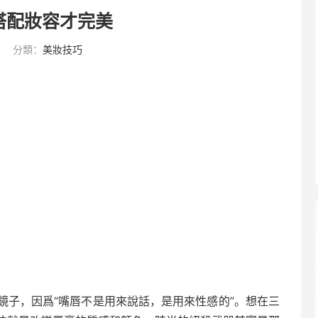
搭配妝容才完美
分類：
美妝技巧
鏡子，因爲“嘴唇不是用來說話，是用來性感的”。想在三