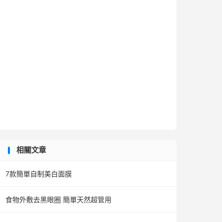
相關文章
7款簡單自制美白面膜
食物外敷去黑眼圈 簡單天然超管用