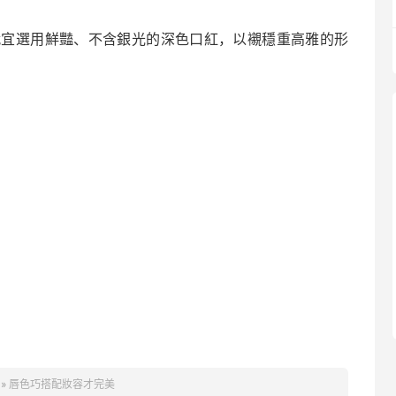
就宜選用鮮豔、不含銀光的深色口紅，以襯穩重高雅的形
»
唇色巧搭配妝容才完美