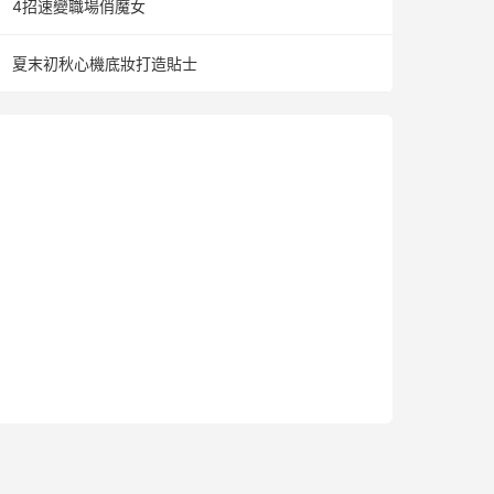
4招速變職場俏魔女
夏末初秋心機底妝打造貼士