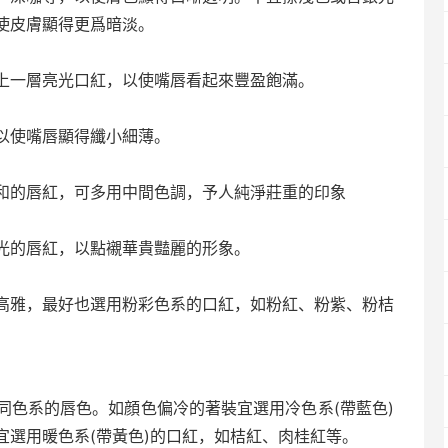
使皮膚顯得更爲暗淡。
上一層亮光口紅，以使嘴唇看起來豐盈飽滿。
以使嘴唇顯得纖小細薄。
和的唇紅，可多用中間色調，予人純淨莊重的印象
光的唇紅，以點襯華貴豔麗的形象。
高雅，最好也選用粉彩色系的口紅，如粉紅、粉紫、粉桔
同色系的唇色。如顔色偏冷的著裝宜選用冷色系(帶藍色)
宜選用暖色系(帶黃色)的口紅，如桔紅、肉桂紅等。