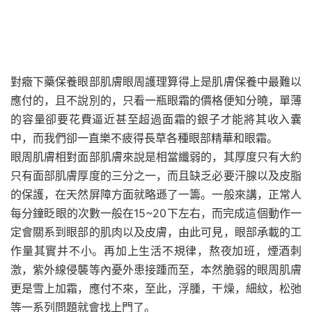
對癥下藥保養眼部肌膚眼周護理算得上是肌膚保養中最難以
應付的，且不說別的，只看一瓶眼霜的價格便知分曉，單薄
的容量卻要花費逼近甚至超過面霜的銀子才能將其收入囊
中，而我們卻一直樂不疲得長草各種眼部精華和眼霜。
眼周肌膚相對面部肌膚來說是相當纖弱的，其厚度只有大約
只有面部肌膚厚度的三分之一，而且缺乏必要汗腺以及皮脂
的保護，在天然屏障方面就略遜了一籌。一般來講，正常人
每分鐘眨眼的次數一般在15~20下左右，而完成這個動作一
定會關系到眼部的肌肉以及皮膚，由此可見，眼部承載的工
作量其實并不小。再加上生活不規律，熬夜加班，煙酒刺
激，紫外線侵襲等內憂外患接踵而至，本然脆弱的眼周肌膚
更是雪上加霜，應付不來，至此，浮腫，干燥，細紋，松弛
等一系列問題就會找上門了。