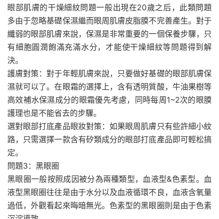
眼部肌膚的干燥細紋問題一般出現在20歲之后，此類問題
多由于忽略基礎保濕繼而眼周肌膚皮脂膜不完善產生。對于
纖弱的眼部肌膚來說，保濕是非常重要的一個保養步驟，只
有細胞圓潤飽滿充滿水分，才能使干燥細紋等問題得到解
決。
護膚對策：對于年輕肌膚來說，只要做好基礎的眼部肌膚保
濕就可以了。在眼霜的選擇上，含有透明質酸，牛油果樹等
高效補水保濕成分的眼霜優先考慮，同時每周1~2次的眼膜
護理也是不能省去的步驟。
選對眼部打底產品眼妝對策：如果眼周肌膚只有些許細小紋
路，只需選擇一款含有矽類成分的眼部打底產品即可輕松搞
定。
問題3：黑眼圈
黑眼圈一般按照成因被分為兩種類型，血液型&色素型。血
液型黑眼圈往往是由于水分以及血液循環不良，血液含氧量
過低，外觀看起來晦暗無光。色素型的黑眼圈則是由于色素
沉淀導致。