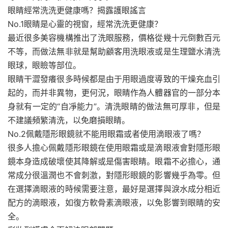
眼睛經常洗洗更健康嗎？揭露護眼謠言
No.1眼睛是心靈的視窗，經常洗洗更健康？
最近很多美容機構推出了洗眼服務，價格從幾十元倒數百元
不等，而做法無非就是幫助顧客用洗眼液或是生理鹽水清洗
眼球，眼瞼等部位。
眼睛干澀發癢很多時候都是由于用眼過度導致的干燥充血引
起的，而并非異物，更何況，眼睛作為人體器官的一部分本
身就有一定的“自凈能力”。清洗眼睛的做法無可厚非，但是
不建議頻繁清洗，以免磨損眼睛。
No.2佩戴隱形眼鏡就不能用眼霜或者使用滴眼液了嗎？
很多人擔心佩戴隱形眼鏡在使用眼霜或是滴眼液會對隱形眼
鏡本身造成破壞使其降解或是傷害眼睛。眼霜不必擔心，通
常成分很溫潤也不會刺激，對隱形眼鏡的影響幾乎為零。但
在選擇滴眼液的時候需要注意，最好是選擇與淚水成分相近
配方的滴眼液，如復方軟骨素滴眼液，以免影響到眼睛的安
全。