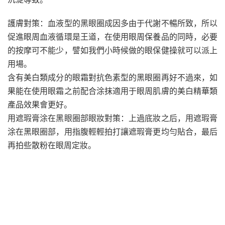
護膚對策：血液型的黑眼圈成因多由于代謝不暢所致，所以
促進眼周血液循環是王道，在使用眼周保養品的同時，必要
的按摩可不能少，譬如我們小時候做的眼保健操就可以派上
用場。
含有美白類成分的眼霜對抗色素型的黑眼圈再好不過來，如
果能在使用眼霜之前配合涂抹適用于眼周肌膚的美白精華類
產品效果會更好。
用遮瑕膏涂在黑眼圈部眼妝對策：上過底妝之后，用遮瑕膏
涂在黑眼圈部，用指腹輕輕拍打讓遮瑕膏更均勻貼合，最后
再拍些散粉在眼周定妝。