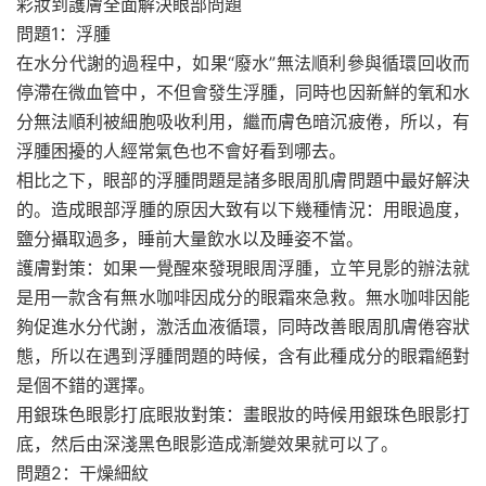
彩妝到護膚全面解決眼部問題
問題1：浮腫
在水分代謝的過程中，如果“廢水”無法順利參與循環回收而
停滯在微血管中，不但會發生浮腫，同時也因新鮮的氧和水
分無法順利被細胞吸收利用，繼而膚色暗沉疲倦，所以，有
浮腫困擾的人經常氣色也不會好看到哪去。
相比之下，眼部的浮腫問題是諸多眼周肌膚問題中最好解決
的。造成眼部浮腫的原因大致有以下幾種情況：用眼過度，
鹽分攝取過多，睡前大量飲水以及睡姿不當。
護膚對策：如果一覺醒來發現眼周浮腫，立竿見影的辦法就
是用一款含有無水咖啡因成分的眼霜來急救。無水咖啡因能
夠促進水分代謝，激活血液循環，同時改善眼周肌膚倦容狀
態，所以在遇到浮腫問題的時候，含有此種成分的眼霜絕對
是個不錯的選擇。
用銀珠色眼影打底眼妝對策：畫眼妝的時候用銀珠色眼影打
底，然后由深淺黑色眼影造成漸變效果就可以了。
問題2：干燥細紋