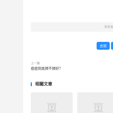
菲菲
去斑
上一篇
痘痘到底擠不擠好？
相關文章