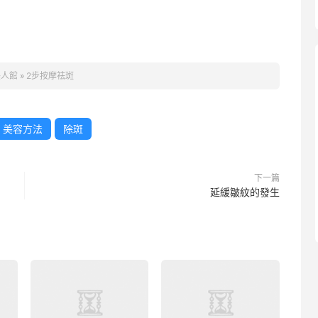
美人館
»
2步按摩祛斑
美容方法
除斑
下一篇
延緩皺紋的發生