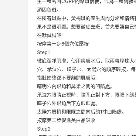
生一種名叫CGRP的聚斑信使，作為一種傳
頑固色斑。
在所有斑點中，黃褐斑的產生與內分泌和情緒
果不是很明顯。想要徹底去斑，首先要讓自己
在就試試吧!
按摩第一步6個穴位壓按
Step1
徹底潔凈肌膚，使用爽膚水后，取兩粒珍珠大
穴、承泣穴、瞳子穴、太陽穴的順序輕按，每
指肚始終都不要離開肌膚哦!
晴明穴內眼角和鼻梁之間的凹陷處。
承泣穴眼睛正視時，瞳孔正對下方，眼眶下緣
瞳子穴外眼角后下方眼眶處。
太陽穴眉梢與眼眶之間向后約1寸凹陷處。
按摩第二步促進美白品吸收
Step2