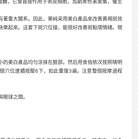
播載體，它會直接作用于表皮細胞，加劇黑色素聚集，催生
有著重大關系。因此，單純采用美白產品來改善黃褐斑效
快樂起來。這套下斑穴位操，能很好改善斑點壞情緒。現
小的美白產品均勻涂抹在臉部。然后用食指依次按照晴明
個穴位連續按壓6下，如此重復3遍。注意整個按摩過程
與眼球之間。