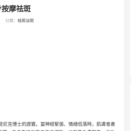
步按摩祛斑
分類：
袪斑淡斑
荷尼克博士的證實。當神經緊張、情緒低落時，肌膚會產