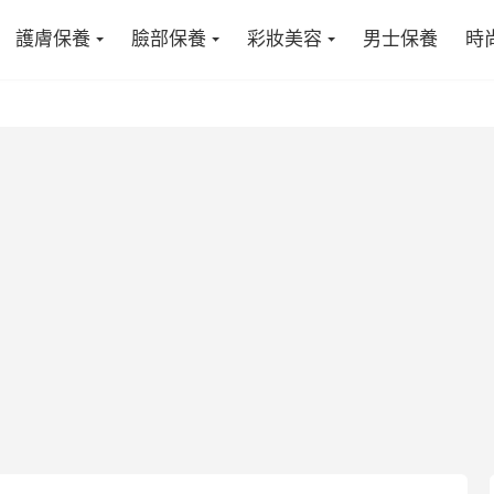
護膚保養
臉部保養
彩妝美容
男士保養
時