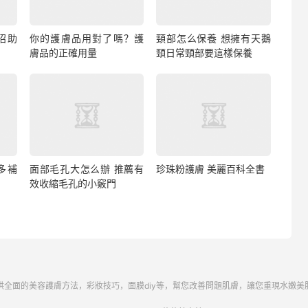
招助
你的護膚品用對了嗎？護
頸部怎么保養 想擁有天鵝
膚品的正確用量
頸日常頸部要這樣保養
多補
面部毛孔大怎么辦 推薦有
珍珠粉護膚 美麗百科全書
效收縮毛孔的小竅門
供全面的美容護膚方法，彩妝技巧，面膜diy等，幫您改善問題肌膚，讓您重現水嫩美