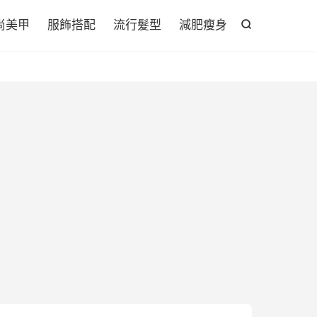

尚美甲
服飾搭配
流行髮型
減肥瘦身
