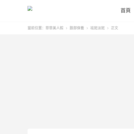
首頁
當前位置：
菲菲美人館
臉部保養
袪斑淡斑
正文


