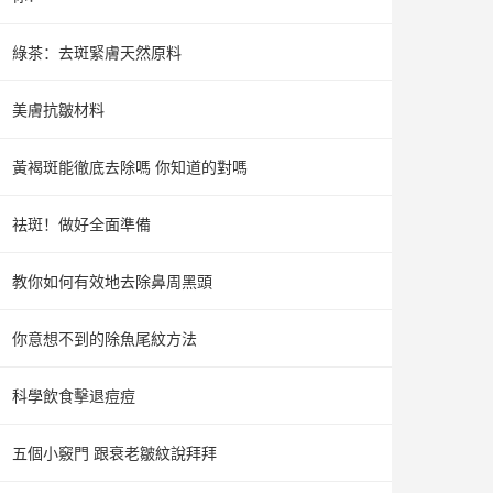
綠茶：去斑緊膚天然原料
美膚抗皺材料
黃褐斑能徹底去除嗎 你知道的對嗎
祛斑！做好全面準備
教你如何有效地去除鼻周黑頭
你意想不到的除魚尾紋方法
科學飲食擊退痘痘
五個小竅門 跟衰老皺紋說拜拜