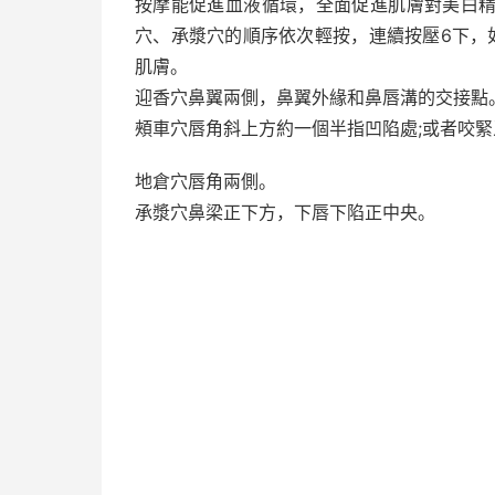
按摩能促進血液循環，全面促進肌膚對美白
穴、承漿穴的順序依次輕按，連續按壓6下，
肌膚。
迎香穴鼻翼兩側，鼻翼外緣和鼻唇溝的交接點
頰車穴唇角斜上方約一個半指凹陷處;或者咬
地倉穴唇角兩側。
承漿穴鼻梁正下方，下唇下陷正中央。