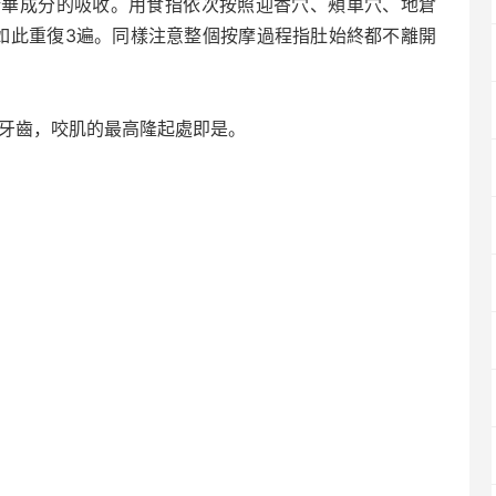
精華成分的吸收。用食指依次按照迎香穴、頰車穴、地倉
如此重復3遍。同樣注意整個按摩過程指肚始終都不離開
。
緊牙齒，咬肌的最高隆起處即是。