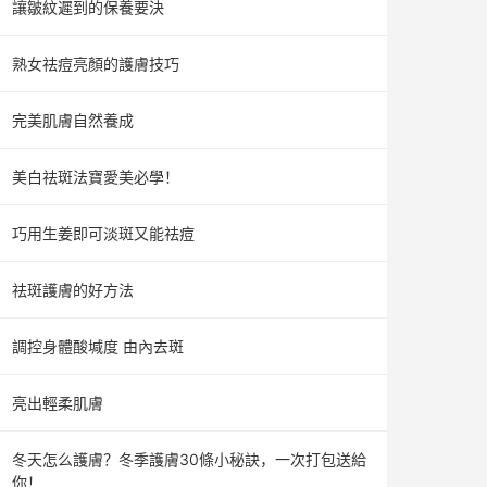
讓皺紋遲到的保養要決
熟女祛痘亮顏的護膚技巧
完美肌膚自然養成
美白祛斑法寶愛美必學！
巧用生姜即可淡斑又能祛痘
祛斑護膚的好方法
調控身體酸堿度 由內去斑
亮出輕柔肌膚
冬天怎么護膚？冬季護膚30條小秘訣，一次打包送給
你！