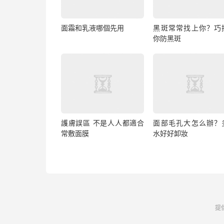
面霜和乳液哪個先用
黑斑常常找上你？巧
你防黑斑
護膚誤區 不是人人都適合
面部毛孔大怎么辦？
常敷面膜
水好好卸妝
提