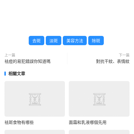
去斑
淡斑
美容方法
除斑
上一篇
下一篇
祛痘的易犯錯誤你知道嗎
對抗干紋、表情紋
相關文章
祛斑食物有哪些
面霜和乳液哪個先用