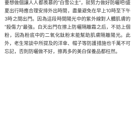
要想做個讓人人都羨慕的“白雪公主”，就努力做好防曬吧!盛
夏出行時應合理安排外出時間，盡量避免在早上10時至下午
3時之間出門。因為這段時間陽光中的紫外線對人體肌膚的
“殺傷力”最強。白天出門在擦上防曬隔離霜之后，不妨上個
粉，因為粉底中的二氧化鈦粉末能幫助肌膚隔離陽光。此
外，老生常談中所提及的洋傘、帽子等防護措施也千萬不可
忘記，否則防曬做不好，擦再多的美白保養品都枉然。