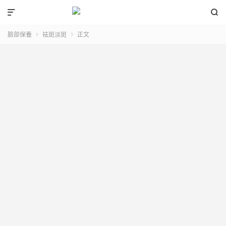


臉部保養
袪斑淡斑
正文

