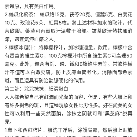
素還原，具有美白作用。
2.絲瓜化瘀茶： 絲瓜絡15克、茯苓20克、僵蠶5克、白菊花
10克、玫瑰花5朵、紅棗5枚。將上述材料加水煎取汁，代
茶飲服。藥渣可再煎取汁溫敷于臉部。該茶飲清熱祛風消
滯，適宜氣滯血瘀之人。
3.檸檬冰糖汁：將檸檬榨汁，加冰糖適量，飲用。檸檬中含
有豐富的維生素C，100克檸檬汁中所含維生素C可高達50
毫克。此外，還含有鈣、磷、鐵和B族維生素等。常飲檸檬
汁不僅可以白嫩皮膚，防止皮膚血管老化，消除面部色素
斑，而且還具有防治動脈硬化的作用。
第二計：涂涂抹抹，細滑嫩白
人人都希望自己有紅潤而光潔的面容，但是，有些人臉上卻
有許多褐色的斑，且這種現象女性比男性多。好在愛美的女
性可以利用一些天然面膜，涂抹之間就可和“黑芝麻”說再
見。
1.蘿卜和西紅柿片：臉洗干凈后，涂護膚霜，然后臉上貼放