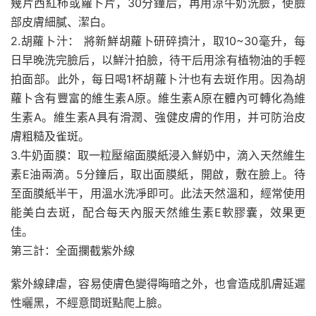
幾片西紅柿或蘿卜片，30分鐘后，再用涼牛奶洗臉，使臉
部皮膚細膩、潔白。
2.胡蘿卜汁： 將新鮮胡蘿卜研碎擠汁，取10~30毫升，每
日早晚洗完臉后，以鮮汁拍臉，待干后用涂有植物油的手輕
拍面部。此外，每日喝1杯胡蘿卜汁也有去斑作用。因為胡
蘿卜含有豐富的維生素A原。維生素A原在體內可轉化為維
生素A。維生素A具有滑潤、強健皮膚的作用，并可防治皮
膚粗糙及雀斑。
3.牛奶面膜：取一粒壓縮面膜紙浸入鮮奶中，滴入天然維生
素E油兩滴。5分鐘后，取出面膜紙，開啟，敷在臉上。待
至面膜紙半干，用溫水洗凈即可。此法天然溫和，經常使用
能美白去斑，配合每天內服天然維生素E軟膠囊，效果更
佳。
第三計：全面攔截紫外線
紫外線肆虐，容易使膚色變得晦暗之外，也會造成肌膚延遲
性曬黑，不經意間斑點爬上臉。