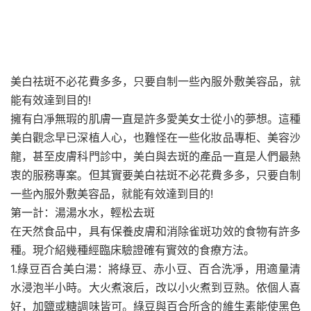
美白祛斑不必花費多多，只要自制一些內服外敷美容品，就
能有效達到目的!
擁有白凈無瑕的肌膚一直是許多愛美女士從小的夢想。這種
美白觀念早已深植人心，也難怪在一些化妝品專柜、美容沙
龍，甚至皮膚科門診中，美白與去斑的產品一直是人們最熱
衷的服務專案。但其實要美白祛斑不必花費多多，只要自制
一些內服外敷美容品，就能有效達到目的!
第一計：湯湯水水，輕松去斑
在天然食品中，具有保養皮膚和消除雀斑功效的食物有許多
種。現介紹幾種經臨床驗證確有實效的食療方法。
1.綠豆百合美白湯：將綠豆、赤小豆、百合洗凈，用適量清
水浸泡半小時。大火煮滾后，改以小火煮到豆熟。依個人喜
好，加鹽或糖調味皆可。綠豆與百合所含的維生素能使黑色