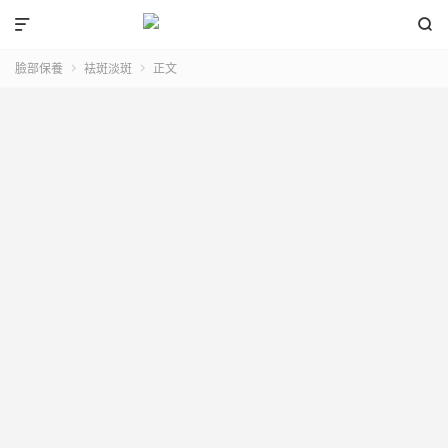


臉部保養
袪斑淡斑
正文

