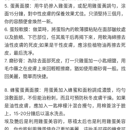
5. 蛋黃面膜：用牛奶摻入雞蛋清，或配用雞蛋黃調勻，涂
面15分鐘，對中性皮膚的保養效果尤佳。只須堅持三個月，
你的容顏便會煥然一新。
6. 蛋殼軟膜：做菜時，將蛋殼內的軟薄膜粘貼在面部皺紋處
以及臉頰、下巴部位，任其風干后再揭下來，用軟海綿擦去
油性皮膚的死皮;如果是干性皮膚，應涂些植物油再擦去死
皮，最后洗凈。
7. 磨砂膏：為除去面部死皮，打一只雞蛋加一小匙細鹽，用
毛巾蘸之在皮膚上來回輕輕擦磨，猶如使用磨砂膏一般。找
回美麗，簡單而快捷。
8. 蜂蜜蛋黃面膜：用蛋黃加入蜂蜜和面粉調成濃漿，均勻
涂敷面部，不但能治粉刺，而且可預防秋冬皮膚干燥。如果
是油性皮膚，應加入一匙檸檬汁混合攪勻，用棉簽涂于臉
上，15-20分鐘后以溫水洗去。
埃及艷后是利用雞蛋美容的，慈禧太后也是利用雞蛋美容
的，你也能利用雞蛋使自己更加美麗，這抬手可得的機會可