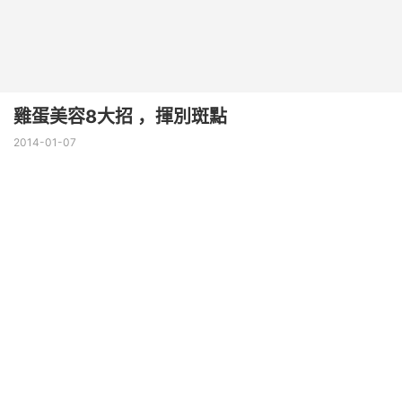
雞蛋美容8大招 ，揮別斑點
2014-01-07