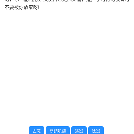
不要被你放棄呀!
去斑
問題肌膚
淡斑
除斑