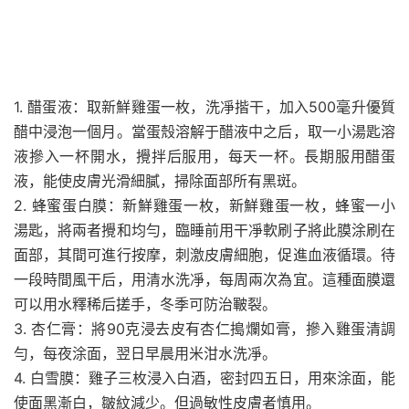
1. 醋蛋液：取新鮮雞蛋一枚，洗凈揩干，加入500毫升優質
醋中浸泡一個月。當蛋殼溶解于醋液中之后，取一小湯匙溶
液摻入一杯開水，攪拌后服用，每天一杯。長期服用醋蛋
液，能使皮膚光滑細膩，掃除面部所有黑斑。
2. 蜂蜜蛋白膜：新鮮雞蛋一枚，新鮮雞蛋一枚，蜂蜜一小
湯匙，將兩者攪和均勻，臨睡前用干凈軟刷子將此膜涂刷在
面部，其間可進行按摩，刺激皮膚細胞，促進血液循環。待
一段時間風干后，用清水洗凈，每周兩次為宜。這種面膜還
可以用水釋稀后搓手，冬季可防治皸裂。
3. 杏仁膏：將90克浸去皮有杏仁搗爛如膏，摻入雞蛋清調
勻，每夜涂面，翌日早晨用米泔水洗凈。
4. 白雪膜：雞子三枚浸入白酒，密封四五日，用來涂面，能
使面黑漸白，皺紋減少。但過敏性皮膚者慎用。