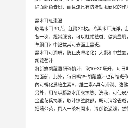
除面部色素斑，而且還具有防治動脈硬化的作
黑木耳紅棗湯
取黑木耳30克，紅棗20枚。將黑木耳洗淨
各一次。經常服食，可以駐顔祛斑、健美豐肌
草綱目》中記載其可去面上黑斑。
黑木耳可潤膚，防止皮膚老化；大棗和中益氣
胡蘿蔔汁
將新鮮胡蘿蔔研碎擠汁，取10-30毫升，每
拍面部。此外，每日喝1杯胡蘿蔔汁也有祛斑
內可轉化爲維生素A。維生素A具有滑潤、強
另外，用冬瓜藤熬水用來擦臉、洗澡，可使皮
金盞花葉搗爛，取汁擦塗臉部，既可消除雀斑
把蒲公英，倒入一茶杯開水，冷卻後過濾，然