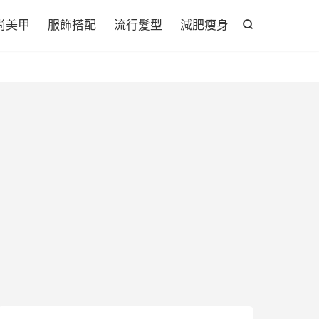

尚美甲
服飾搭配
流行髮型
減肥瘦身
