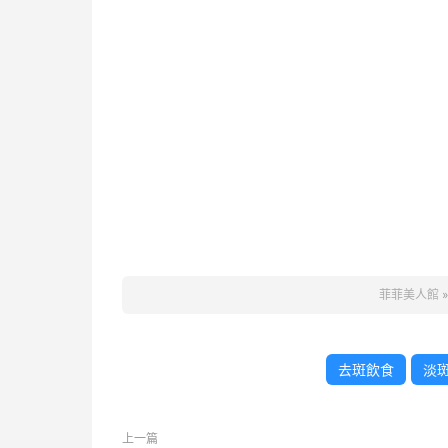
菲菲美人館
去斑飲食
淡
上一篇