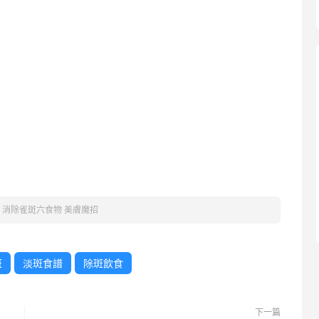
»
消除雀斑六食物 美膚魔招
斑
淡斑食譜
除斑飲食
下一篇