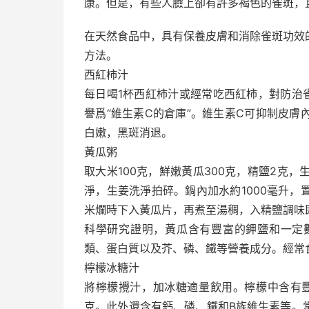
康。但是，有些人臉上卻有許多褐色的雀斑，
在天然食品中，具有保養皮膚和消除雀斑功效
方法。
西紅柿汁
每日喝1杯西紅柿汁或經常吃西紅柿，對防治
譽爲“維生素C的倉庫”。維生素C可抑制皮
白嫩，黑斑消退。
黃瓜粥
取大米100克，鮮嫩黃瓜300克，精鹽2克
淨，生姜洗淨拍碎。鍋內加水約1000毫升
米爛時下入黃瓜片，再煮至湯稠，入精鹽調味
科學研究證明，黃瓜含有豐富的鉀鹽和一定數
類、蛋白質以及芥、磷、鐵等營養成分。經常
檸檬冰糖汁
將檸檬攪汁，加冰糖適量飲用。檸檬中含有豐
克。此外還含有鈣、磷、鐵和B族維生素等。