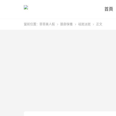
首頁
當前位置：
菲菲美人館
臉部保養
袪斑淡斑
正文


