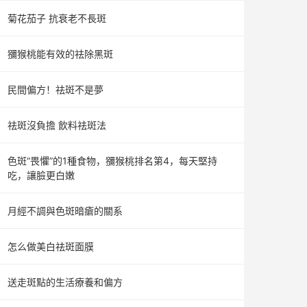
菊花茄子 抗衰老不長斑
獼猴桃能有效的祛除黑斑
民間偏方！祛斑不是夢
祛斑沒負擔 飲料祛斑法
色斑“畏懼”的1種食物，獼猴桃排名第4，每天堅持
吃，讓臉更白嫩
月經不調與色斑暗瘡的關系
怎么做美白祛斑面膜
送走斑點的生活療養和偏方