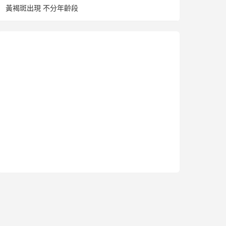
黃褐斑出現 不分年齡段