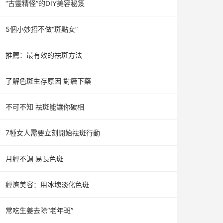
“古靈精怪”的DIY美容秘笈
5個小妙招不做“斑點女”
推薦：最有效的祛斑方法
了解色斑生存原因 對癥下藥
不可不知 祛斑能讓你破相
7種女人需要立刻開始祛斑行動
月經不調 易長色斑
經濟美容：用冰塊淡化色斑
常吃生姜去除“老年斑”