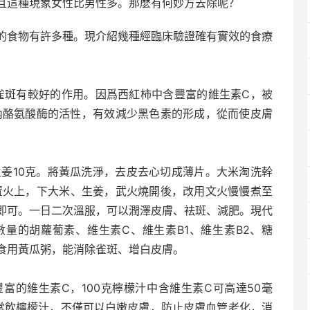
且這種現象女性比男性多。那麽有何妙方去除呢？
的食物有許多種。現介紹幾種經臨床驗證確有實效的食療
雀斑有較好的作用。因爲西紅柿中含豐富的維生素C，被
膚內酪氨酸酶的活性，有效減少黑色素的形成，從而使皮膚
，生姜10克。將黃瓜洗淨，去皮去心切成薄片。大米淘洗幹
，置火上，下大米、生姜，武火燒開後，改用文火慢慢煮至
即可。一日二次溫服，可以潤澤皮膚、祛斑、減肥。現代
量的胡蘿蔔素、維生素C、維生素B1、維生素B2、糖
食用黃瓜粥，能消除雀斑、增白皮膚。
富的維生素C，100克檸檬汁中含維生素C可高達50毫
常飲檸檬汁，不僅可以白嫩皮膚，防止皮膚血管老化，消