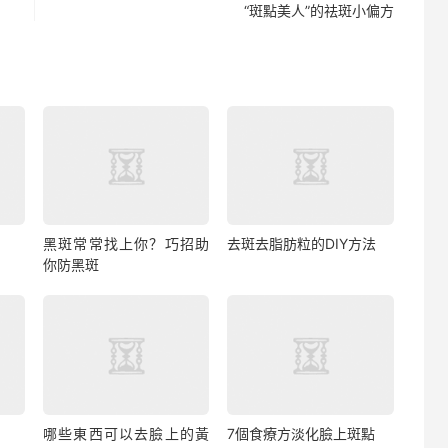
“斑點美人”的祛斑小偏方
黑斑常常找上你？巧招助
去斑去脂肪粒的DIY方法
你防黑斑
哪些東西可以去臉上的黃
7個食療方淡化臉上斑點