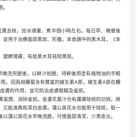
用。
，紅棗去核，加水適量，煮半個小時左右。每日早、晚餐後
，並用于治療面部黑斑、形瘦。本食譜中的黑木耳，《本
，健脾潤膚，有助黑木耳祛除黑斑。
日早晚洗完臉後，以鮮汁拍臉，待幹後用塗有植物油的手輕
作用。因爲胡蘿蔔含有豐富的維生素A原。維生素A原在體
健皮膚的作用，並可防治皮膚粗糙及雀斑。
膚滋潤、消除雀斑。金盞花葉汁也有護膚除斑的功效。將
，又能清爽和潔白皮膚。蒲公英花水也能用于除斑，取一
後以蒲公英花水早晚洗臉，可使面部清潔，少患皮炎。