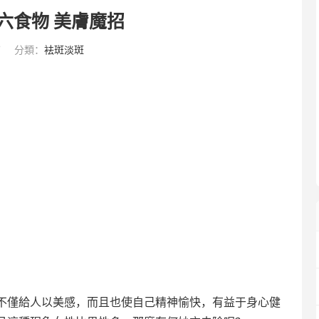
六食物 美膚魔招
7
分類：
袪斑淡斑
不僅給人以美感，而且也使自己精神愉快，有益于身心健