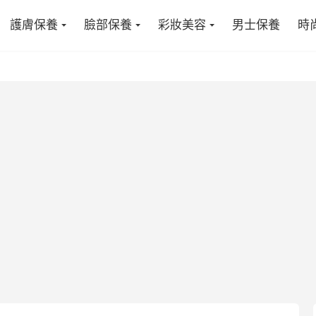
護膚保養
臉部保養
彩妝美容
男士保養
時