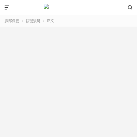


臉部保養
袪斑淡斑
正文

