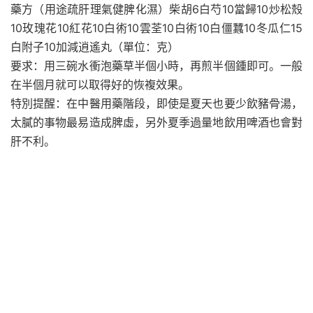
藥方（用途疏肝理氣健脾化濕）柴胡6白芍10當歸10炒松殼
10玫瑰花10紅花10白術10雲荃10白術10白僵蠶10冬瓜仁15
白附子10加減逍遙丸（單位：克）
要求：用三碗水衝泡藥草半個小時，再煎半個鍾即可。一般
在半個月就可以取得好的恢複效果。
特別提醒：在中醫用藥階段，即使是夏天也要少飲豬骨湯，
太膩的事物最易造成脾虛，另外夏季過量地飲用啤酒也會對
肝不利。