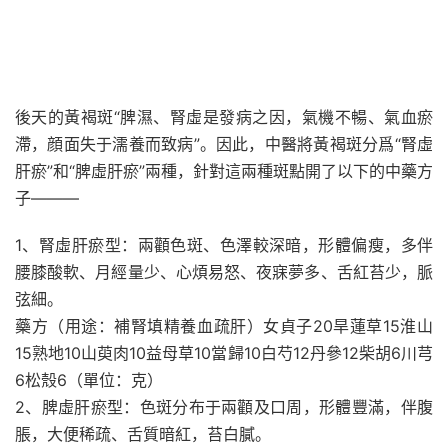
後天的黃褐斑“脾濕、腎虛是發病之因，氣機不暢、氣血瘀
滯，顔面失于濡養而致病”。因此，中醫將黃褐斑分爲“腎虛
肝瘀”和“脾虛肝瘀”兩種，針對這兩種斑點開了以下的中藥方
子———
1、腎虛肝瘀型：兩顴色斑、色澤較深暗，形體偏瘦，多伴
腰膝酸軟、月經量少、心煩易怒、夜寐夢多、舌紅苔少，脈
弦細。
藥方（用途：補腎填精養血疏肝）女貞子20旱蓮草15淮山
15熟地10山萸肉10益母草10當歸10白芍12丹參12柴胡6川芎
6松殼6（單位：克）
2、脾虛肝瘀型：色斑分布于兩顴及口周，形體豐滿，伴腹
脹，大便稀疏、舌質暗紅，苔白膩。