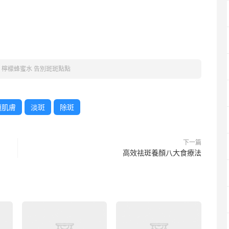
»
檸檬蜂蜜水 告別斑斑點點
題肌膚
淡斑
除斑
下一篇
高效祛斑養顏八大食療法