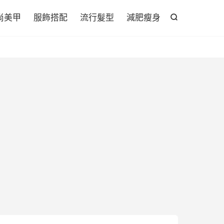

尚美甲
服飾搭配
流行髮型
減肥瘦身
