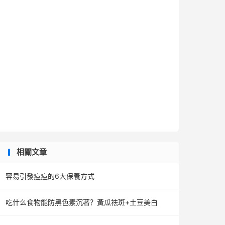
相關文章
容易引發痘痘的6大保養方式
吃什么食物能防黑色素沉著？黃瓜祛斑+土豆美白