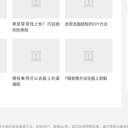
黑斑常常找上你？巧招助
去斑去脂肪粒的DIY方法
你防黑斑
哪些東西可以去臉上的黃
7個食療方淡化臉上斑點
褐斑
供全面的美容護膚方法，彩妝技巧，面膜diy等，幫您改善問題肌膚，讓您重現水嫩美