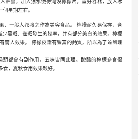
放入蜂蜜，加入涼水使得淹沒檸檬片，蓋好容器，放入冰
一個星期左右。
果，一般人都將之作為美容食品。 檸檬耐久易保存，含
減少黑斑、雀斑發生的幾率，并有部分美白的效果。檸檬
有驚人效果。 檸檬皮還有豐富的鈣質，所以為了達到理
用過頭都會有副作用，五味皆同此理。酸酸的檸檬多食傷
多食，夏秋食用效果較好。