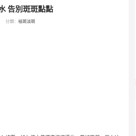
水 告別斑斑點點
分類：
袪斑淡斑