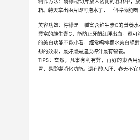
制作方法：將檸檬切片放入密閉的容器中，
箱。轉天拿出兩片即可泡水了，一個檸檬能喝
美容功效：檸檬是一種富含維生素C的營養水
豐富的維生素C，能防止牙齦紅腫出血，還可
的美白功能不能小看，經常喝檸檬水美白絕對
想的效果，最好還是連皮榨汁最有營養。
TIPS：當然，凡事有利有弊，再好的東西
胃，易影響消化功能。還有酸入肝，春天不宜