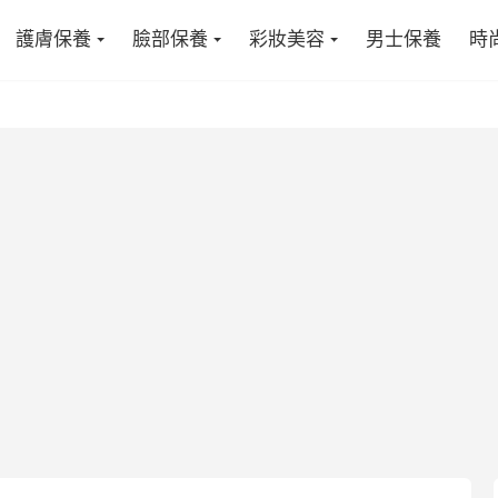
護膚保養
臉部保養
彩妝美容
男士保養
時