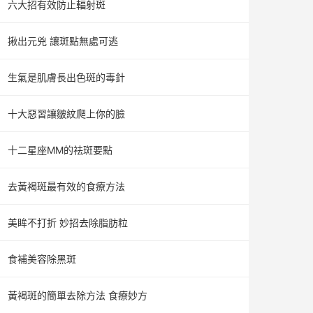
六大招有效防止輻射斑
揪出元兇 讓斑點無處可逃
生氣是肌膚長出色斑的毒針
十大惡習讓皺紋爬上你的臉
十二星座MM的祛斑要點
去黃褐斑最有效的食療方法
美眸不打折 妙招去除脂肪粒
食補美容除黑斑
黃褐斑的簡單去除方法 食療妙方