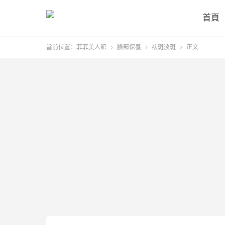
首頁
當前位置：
菲菲美人館
臉部保養
袪斑淡斑
正文


