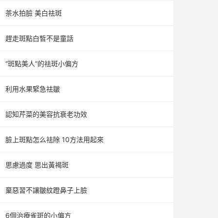
茶水拍臉 美白祛斑
趕走斑點白皙不是童話
“斑點美人”的祛斑小偏方
利用水果緊急祛皺
認知芹菜的美容抗衰老功效
臉上斑點怎么祛除 10方法用起來
思慮過度 思出黃褐斑
棄惡習不讓皺紋蹬鼻子上臉
6個治療雀斑的小偏方