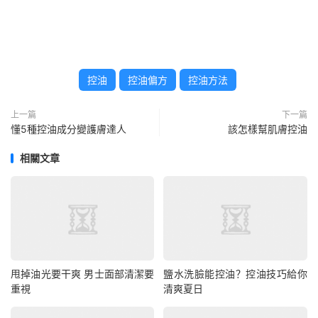
控油
控油偏方
控油方法
上一篇
下一篇
懂5種控油成分變護膚達人
該怎樣幫肌膚控油
相關文章
甩掉油光要干爽 男士面部清潔要
鹽水洗臉能控油？控油技巧給你
重視
清爽夏日