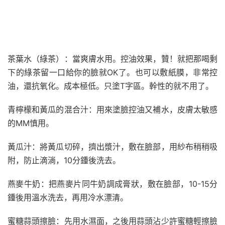
茶葉水（綠茶）：當爽膚水用。控油效果，贊！就把那喝剩
下的綠茶留一口給你的臉就OK了。也可以敷紙膜，非常控
油，還抗氧化。成本極低。只塗T字區。幹性的就不用了。
青檸檬和黃瓜的混合汁：用來塗臉控油又補水，皮膚太敏感
的MM慎用。
黃瓜汁：將黃瓜切碎，擠出漿汁，敷在臉部，用紗布稍稍吸
附，防止滴淌，10分鍾後洗去。
燕麥牛奶：把燕麥片同牛奶調成膏狀，敷在臉部，10-15分
鍾後用溫水洗去，再用冷水漂清。
蜜糖蒜頭擦臉：先用水濕面，之後用蒜頭沾少許蜜糖輕擦臉