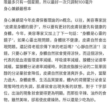
限最多只有一個星期，所以最好一次只調制100毫升
身心兼顧最根本
身心兼顧是今年皮膚保養理論的in概念。以往，美容專家說
“皮膚是身體的鏡子”，所以要有更好的皮膚就要先有健康的
身體。今年，美容專家又加上了下一句話：“身體是心靈的
鏡子”，如果心靈出現問題，身體就不健康，皮膚自然會出
現問題。還記得老祖宗傳下來的老話嗎？“心靜自然涼”！沒
錯，只要心靜下來，身體自然就會覺得涼快，而這個涼快，
代表的是血液循環速率減緩、呼吸速率減緩、腺體分泌速率
減緩。當腺體分泌速率減緩時，刺激皮脂腺分泌的二氫睪固
醇的分泌量就會降低，皮膚自然就會清爽許多。此外，當壓
力過大、身體疲憊、生活品質變差，體內的荷爾蒙分泌會呈
現暫時性的失調，肌膚就會出現失衡的狀態，對于 T字部
位，出油的現象就會變得更為明顯。而那些辛辣、油炸的食
物，雖然美味，卻易使皮膚燥熱，所以還是少吃為妙。