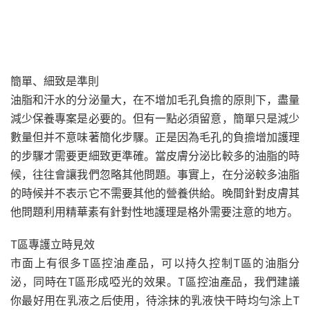
簡單、細致是準則
油脂和汗水的分泌量大，在不增加毛孔負擔的原則下，盡量
減少保養專案是必要的。但有一點必須留意，簡單只是減少
數量但并不意味著簡化步驟。正是因為毛孔的負擔增加護理
的步驟才需要更細致更準確。當皮膚分泌比較多的油脂的時
候，往往會讓我們忽略其他問題。事實上，在分泌較多油脂
的時候并不表示它不需要其他的營養供給。晚間針對皮膚其
他問題利用精華素有針對性地護理是格外需要注意的地方。
T區專護立時見效
市面上有很多T區控油產品，可以持久控制T區的油脂分
泌，同時在T區形成啞光的效果。T區控油產品，我們建議
你最好用在乳液之后使用，待涂抹的乳液快干時均勻涂上T