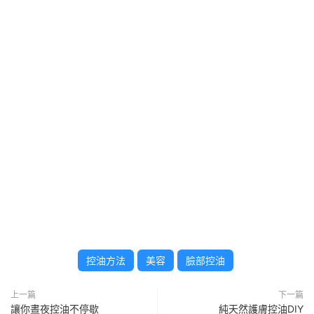
控油方法
美容
臉部控油
上一篇
下一篇
讓你晝夜控油不停歇
純天然護膚控油DIY