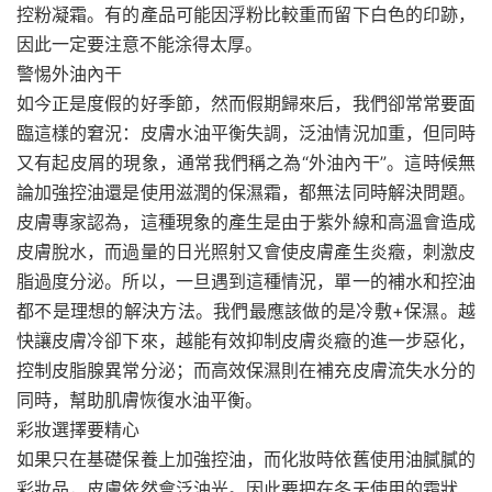
控粉凝霜。有的產品可能因浮粉比較重而留下白色的印跡，
因此一定要注意不能涂得太厚。
警惕外油內干
如今正是度假的好季節，然而假期歸來后，我們卻常常要面
臨這樣的窘況：皮膚水油平衡失調，泛油情況加重，但同時
又有起皮屑的現象，通常我們稱之為“外油內干”。這時候無
論加強控油還是使用滋潤的保濕霜，都無法同時解決問題。
皮膚專家認為，這種現象的產生是由于紫外線和高溫會造成
皮膚脫水，而過量的日光照射又會使皮膚產生炎癥，刺激皮
脂過度分泌。所以，一旦遇到這種情況，單一的補水和控油
都不是理想的解決方法。我們最應該做的是冷敷+保濕。越
快讓皮膚冷卻下來，越能有效抑制皮膚炎癥的進一步惡化，
控制皮脂腺異常分泌；而高效保濕則在補充皮膚流失水分的
同時，幫助肌膚恢復水油平衡。
彩妝選擇要精心
如果只在基礎保養上加強控油，而化妝時依舊使用油膩膩的
彩妝品，皮膚依然會泛油光。因此要把在冬天使用的霜狀、