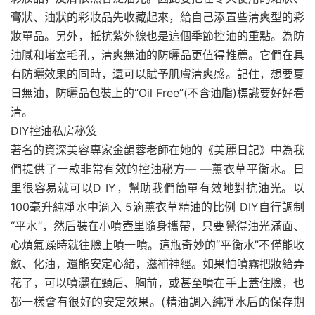
膏狀、油狀的彩妝品先收藏起來，給自己添置些清爽型的彩
妝單品。另外，抵抗紫外線也是這個季節控油的重點。為防
油膩和堵塞毛孔，清爽無油的防曬品更值得推薦。它們在具
有防曬效果的同時，還可以賦予肌膚清爽感。記住，想要夏
日無油，防曬品包裝上的“Oil Free”(不含油脂)標識要好好看
清。
DIY控油私房秘笈
著名的資深美容專家金韻蓉老師在她的《美麗日記》中為我
們提供了一款非常有效的控油秘方— —薰衣草平衡水。日
里很容易就可以D IY，幫助我們簡單有效地對抗油光。以
100毫升純凈水中滴入 5滴薰衣草精油的比例 DIY自行調制
“平水”，然后裝在小噴壺里隨身攜帶，只要覺得油光滿面、
心煩氣躁時就往臉上噴一噴。這瓶奇妙的“平衡水”不僅能收
斂、化油，還能安定心緒，滋補神經。如果怕噴霧把妝給弄
花了，可以噴灑在頸后、胸前，或甚至噴在手上蓋住臉，也
都一樣會有很好的安定效果。(精油調入純凈水后的保存期