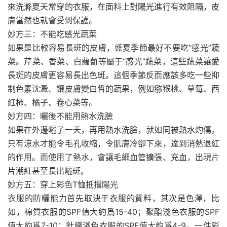
來洗滌夏天常穿的衣服，在面料上對陽光進行有效阻隔，皮
膚當然也就會受到保護。
妙方三：不能吃感光蔬菜
如果是比較容易長斑的皮膚，盛夏季節最好不要吃“感光”蔬
菜。芹菜、香菜、白蘿蔔等屬于“感光”蔬菜，這些蔬菜讓愛
長斑的皮膚更容易長出色斑。這個季節反而應該多吃一些抑
制色素沈澱、讓皮膚變白皙的蔬果，例如猕猴桃、草莓、西
紅柿、橘子、卷心菜等。
妙方四：曬後不能用熱水洗臉
如果在外邊曬了一天，再用熱水洗臉，就如同被熱水灼傷。
只有涼水才能令毛孔收縮，令肌膚冷卻下來，達到消熱退紅
的作用。而使用了熱水，會讓毛細血管擴張、充血，出現片
片潮紅甚至長出曬斑。
妙方五：穿上彩色T恤抵擋陽光
衣服的防曬能力首先取決于衣服的質料，其次是色澤，比
如，棉質衣服的SPF值大約爲15-40；聚酯淺色衣服的SPF
值大約爲7-10；針織淺色衣服的SPF值大約爲4-9。一件彩