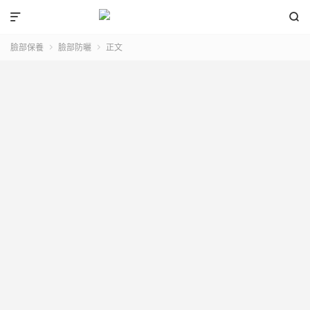


臉部保養
臉部防曬
正文

