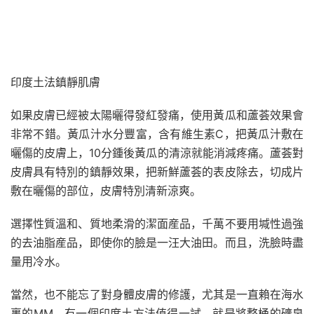
印度土法鎮靜肌膚
如果皮膚已經被太陽曬得發紅發痛，使用黃瓜和蘆荟效果會
非常不錯。黃瓜汁水分豐富，含有維生素C，把黃瓜汁敷在
曬傷的皮膚上，10分鍾後黃瓜的清涼就能消減疼痛。蘆荟對
皮膚具有特別的鎮靜效果，把新鮮蘆荟的表皮除去，切成片
敷在曬傷的部位，皮膚特別清新涼爽。
選擇性質溫和、質地柔滑的潔面産品，千萬不要用堿性過強
的去油脂産品，即使你的臉是一汪大油田。而且，洗臉時盡
量用冷水。
當然，也不能忘了對身體皮膚的修護，尤其是一直賴在海水
裏的MM。有一個印度土方法值得一試。就是將整桶的礦泉