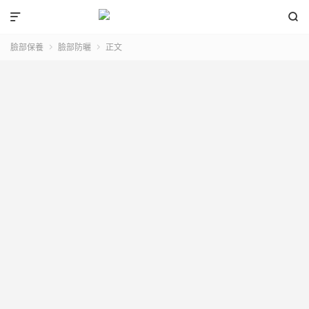


臉部保養
臉部防曬
正文

