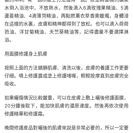
水倒入浴池中，不放熱水，然後滴入6滴玫瑰果精油、5滴
蘆荟精油、4滴薄菏精油，再點燃薰衣草香熏蠟燭，身體浸
在這樣的水裏，皮膚和精神都得到了放松。也可以滴入荷荷
芭油、洋甘菊精油、天竺葵精油等，記得盡量不要選擇淋
浴。
用面膜修護身上肌膚
按照上面的方法鎮靜肌膚、清洗以後，皮膚的養護工作更要
仔細。噴上修護露或塗上修護啫喱，輕輕按摩直到皮膚完全
吸收。
如果曬傷情況比較嚴重，可以在皮膚上敷上曬後修護面膜，
20分鍾後取下，能加快肌膚的還原速度。然後再依次使用
修護精華和修護霜。
晚間修護産品對曬後的肌膚來說是非常必要的，所以一定要