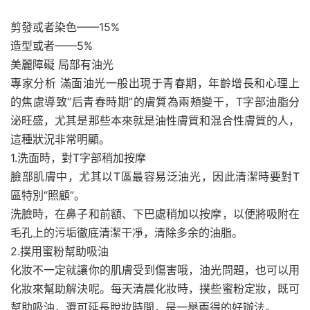
剪發或者染色——15%
造型或者——5%
美麗障礙 局部有油光
專家分析 滿面油光一般出現于青春期，年齡增長和心理上
的焦慮導致“后青春時期”的膚質為兩頰變干，T字部油脂分
泌旺盛，尤其是那些本來就是油性膚質和混合性膚質的人，
這種狀況非常明顯。
1.洗面時，對T字部稍加按摩
臉部肌膚中，尤其以T區最容易泛油光，因此清潔時要對T
區特別“照顧”。
洗臉時，在鼻子和前額、下巴處稍加以按摩，以便將吸附在
毛孔上的污垢徹底清潔干凈，清除多余的油脂。
2.撲用蜜粉幫助吸油
化妝不一定就讓你的肌膚受到傷害哦，油光問題，也可以用
化妝來幫助解決呢。每天清晨化妝時，撲些蜜粉定妝，既可
幫助吸油，還可延長脫妝時間，是一舉兩得的好辦法。