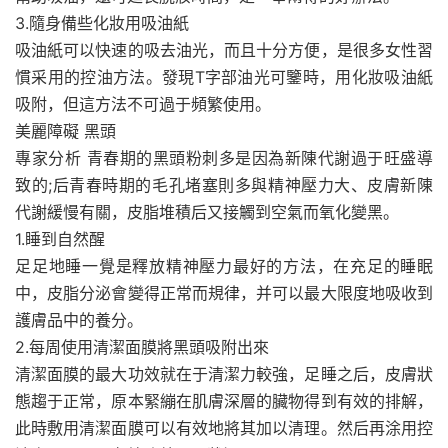
3.隨身備些化妝用吸油紙
吸油紙可以快速的吸去油光，而且十分方便，是很多女性習
慣采用的控油方法。發現T字部油光可鑒時，用化妝吸油紙
吸附，但這方法不可過于頻繁使用。
美麗障礙 黑頭
專家分析 青春期的黑頭粉刺多是因為新陳代謝過于旺盛導
致的;后青春時期的毛孔堵塞則多與精神壓力大、皮膚新陳
代謝緩慢有關，皮脂堆積后又接觸到空氣而氧化變黑。
1.睡到自然醒
足足地睡一覺是釋放精神壓力最好的方法，在充足的睡眠
中，皮脂分泌會變得正常而規律，并可以最大限度地吸收到
護膚品中的養分。
2.每周使用清潔面膜將黑頭吸附出來
清潔面膜的最大功效就在于清潔力較強，足睡之后，皮膚狀
態趨于正常，原本緊繃在肌膚深層的臟物得到有效的排解，
此時敷用清潔面膜可以有效地將其加以清理。然后再涂用控