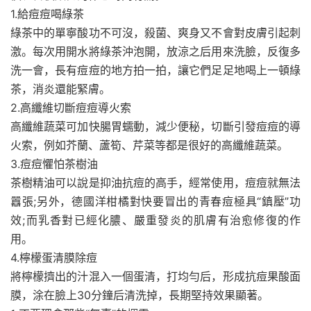
1.給痘痘喝綠茶
綠茶中的單寧酸功不可沒，殺菌、爽身又不會對皮膚引起刺
激。每次用開水將綠茶沖泡開，放涼之后用來洗臉，反復多
洗一會，長有痘痘的地方拍一拍，讓它們足足地喝上一頓綠
茶，消炎還能緊膚。
2.高纖維切斷痘痘導火索
高纖維蔬菜可加快腸胃蠕動，減少便秘，切斷引發痘痘的導
火索，例如芥蘭、蘆筍、芹菜等都是很好的高纖維蔬菜。
3.痘痘懼怕茶樹油
茶樹精油可以說是抑油抗痘的高手，經常使用，痘痘就無法
囂張;另外，德國洋柑橘對快要冒出的青春痘極具“鎮壓”功
效;而乳香對已經化膿、嚴重發炎的肌膚有治愈修復的作
用。
4.檸檬蛋清膜除痘
將檸檬擠出的汁混入一個蛋清，打均勻后，形成抗痘果酸面
膜，涂在臉上30分鐘后清洗掉，長期堅持效果顯著。