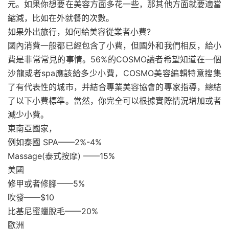
元。如果你想要在美容方面多花一些，那其他方面就要適當
縮減，比如在外就餐的次數。
如果外出旅行，如何給美容從業者小費?
國內消費一般都已經包含了小費，但國外和我們相反，給小
費是非常常見的事情。56%的COSMO讀者希望知道在一個
沙龍或者spa應該給多少小費，COSMO美容編輯特意搜集
了有代表性的城市，并結合專業美容協會的專家指導，總結
了以下小費標準。當然，你完全可以根據實際情況增加或者
減少小費。
東南亞國家，
例如泰國 SPA——2%-4%
Massage(泰式按摩) ——15%
美國
修甲或者修腳——5%
吹發——$10
比基尼蜜蠟脫毛——20%
歐洲