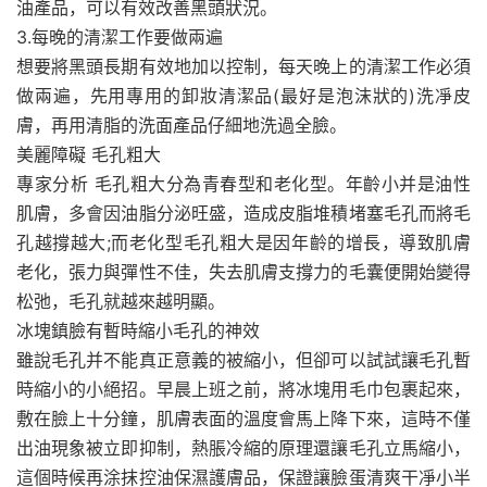
油產品，可以有效改善黑頭狀況。
3.每晚的清潔工作要做兩遍
想要將黑頭長期有效地加以控制，每天晚上的清潔工作必須
做兩遍，先用專用的卸妝清潔品(最好是泡沫狀的)洗凈皮
膚，再用清脂的洗面產品仔細地洗過全臉。
美麗障礙 毛孔粗大
專家分析 毛孔粗大分為青春型和老化型。年齡小并是油性
肌膚，多會因油脂分泌旺盛，造成皮脂堆積堵塞毛孔而將毛
孔越撐越大;而老化型毛孔粗大是因年齡的增長，導致肌膚
老化，張力與彈性不佳，失去肌膚支撐力的毛囊便開始變得
松弛，毛孔就越來越明顯。
冰塊鎮臉有暫時縮小毛孔的神效
雖說毛孔并不能真正意義的被縮小，但卻可以試試讓毛孔暫
時縮小的小絕招。早晨上班之前，將冰塊用毛巾包裹起來，
敷在臉上十分鐘，肌膚表面的溫度會馬上降下來，這時不僅
出油現象被立即抑制，熱脹冷縮的原理還讓毛孔立馬縮小，
這個時候再涂抹控油保濕護膚品，保證讓臉蛋清爽干凈小半