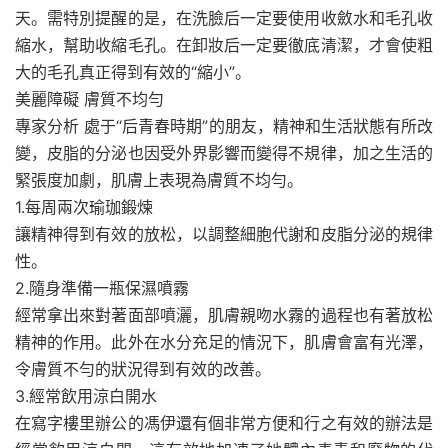
天。需特別提醒的是，在洗臉后一定要使用收斂水和毛孔收
縮水，幫助收縮毛孔。在卸妝后一定要徹底清潔，才會使粗
大的毛孔真正得到有效的“縮小”。
美麗障礙 膚質不均勻
專家分析 處于“后青春時期”的朋友，精神和生活狀態有所改
變，皮脂的分泌也因受外界影響而變得不規律，加之生活的
緊張度加劇，肌膚上表現為膚質不均勻。
1.每周兩次瑜珈鍛煉
讓精神得到有效的放松，以調整細胞代謝和皮脂分泌的規律
性。
2.隨身準備一瓶保濕噴霧
經常拿出來對著面部噴灑，肌膚親吻水霧的過程也有著放松
精神的作用。此外在水分充足的情況下，肌膚會富有光澤，
令膚質不勻的狀況得到有效的改善。
3.經常飲用涼白開水
在寫字樓里辦公的馮伊還有個非常方便和行之有效的辦法是