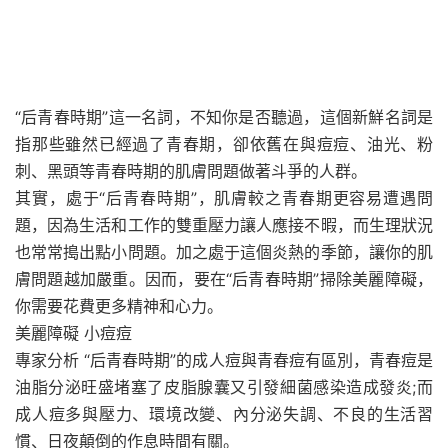
“后青春時期”這一名詞，不知你是否聽過，這個新鮮名詞是
指那些雖然已經過了青春期，卻依舊在與痘痘、油光、粉
刺、黑頭等青春時期的肌膚問題做著斗爭的人群。
其實，處于“后青春時期”，肌膚較之青春期更容易遭遇問
題，因為生活和工作的雙重壓力讓人應接不暇，而生理狀況
也常常搗出點小問題。加之處于這個炎熱的季節，讓你的肌
膚問題越加嚴重。因而，要在“后青春時期”掃除美麗障礙，
你需要花費更多精神和心力。
美麗障礙 小痘痘
專家分析 “后青春時期”的成人痘與青春痘有區別，青春痘是
油脂分泌旺盛堵塞了皮脂腺囊又引發細菌感染造成發炎;而
成人痘多與壓力、環境改變、內分泌失調、不良的生活習
慣、日夜顛倒的作息時間有關。