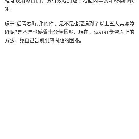
經常飲用涼白開，這有效地加速了她體內毒素和廢物的代
謝。
處于“后青春時期”的你，是不是也遭遇到了以上五大美麗障
礙呢?是不是也感覺十分煩惱呢，現在，就好好學習以上的
方法，讓自己告別肌膚問題的困擾。