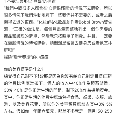
1 不要理會那些“無辜”的揮霍
“我們中間很多人都會在‘心情很郁悶’的情況下去購物，所以
很多情況下我們沖動地買下一些我們并不需要的，或者之后
懶得去退的東西。”化妝師&化妝品創作者Bobbi Brown警告
道，“正確的做法是，每個月盡量完整地列出一個你需要的
產品和護理的清單，然后就只按照單子消費。并且，一定要
在頭腦清醒的時候購物，煩悶還是留著去健身房或者臥室排
解吧!”
掃除“后青春期”的小痘痘
你的美容標準是什么?
總覺得自己剩不下錢?那是因為你沒有給自己制定目標!正確
的消費比例應當如下：個人的收入中40%作為積蓄儲備，
30%-40% 是你正常生活的開銷，剩下20%作為機動資金。
其中，你正常生活的消費中應該包括食品、娛樂、衣服、旅
游，以及美容花費，所以你的美容預算應該占其中3%-5%
左右。假如你一年賺六萬元，那差不多就是一個月150-250