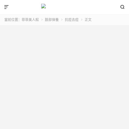


當前位置：
菲菲美人館
臉部保養
抗痘去痘
正文


