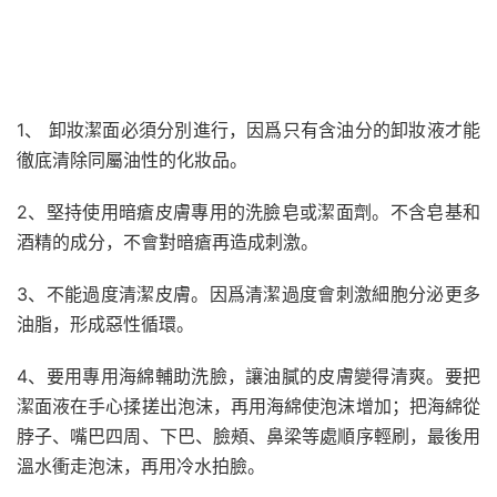
1、 卸妝潔面必須分別進行，因爲只有含油分的卸妝液才能
徹底清除同屬油性的化妝品。
2、堅持使用暗瘡皮膚專用的洗臉皂或潔面劑。不含皂基和
酒精的成分，不會對暗瘡再造成刺激。
3、不能過度清潔皮膚。因爲清潔過度會刺激細胞分泌更多
油脂，形成惡性循環。
4、要用專用海綿輔助洗臉，讓油膩的皮膚變得清爽。要把
潔面液在手心揉搓出泡沫，再用海綿使泡沫增加；把海綿從
脖子、嘴巴四周、下巴、臉頰、鼻梁等處順序輕刷，最後用
溫水衝走泡沫，再用冷水拍臉。