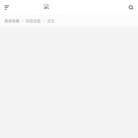


臉部保養
抗痘去痘
正文

