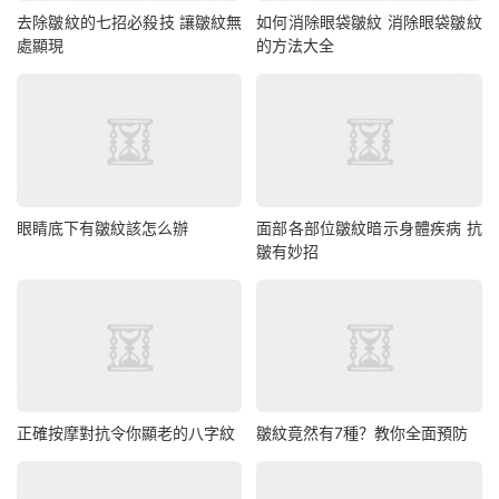
去除皺紋的七招必殺技 讓皺紋無
如何消除眼袋皺紋 消除眼袋皺紋
處顯現
的方法大全
眼睛底下有皺紋該怎么辦
面部各部位皺紋暗示身體疾病 抗
皺有妙招
正確按摩對抗令你顯老的八字紋
皺紋竟然有7種？教你全面預防