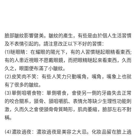
臉部皺紋影響健美。皺紋的產生，有些是由於個人生活習慣
及不表情引起的。請注意改正以下不好的習慣：
(1)瞇眼睛：在耀眼的陽光下，有的人習慣瞇起眼精看東西;
有的人患近視眼不愿戴眼鏡，而把眼精瞇起來看東西，久而
久之，眼圍便布滿了小皺紋。
(2)皮笑肉不笑：有些人笑力只動嘴角，嘴角，嘴象上也就
有了很多的皺紋。
(3)單側咀嚼食物：單側嚼食，會使另一側的牙齒失去正常
的咬合關系，頷骨、頷咀嚼肌、表情允等缺少生理性功能刺
激，久而久之會使頷骨骨質畸形，肌肉萎縮，臉部左右不對
稱。
(4)濃妝過夜：濃妝過夜是美容之大忌。化妝品留在臉上過