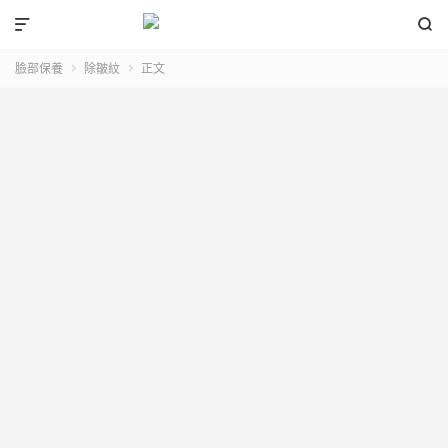


臉部保養
除皺紋
正文

