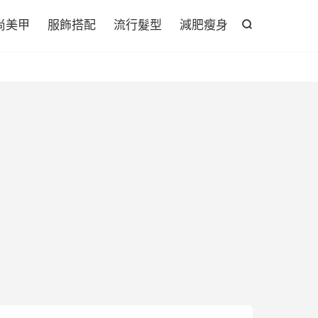

尚美甲
服飾搭配
流行髮型
減肥瘦身
