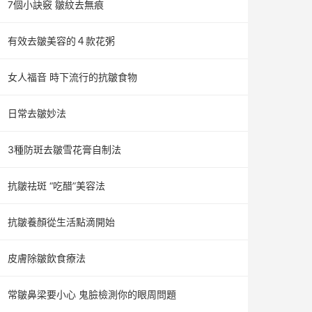
7個小訣竅 皺紋去無痕
有效去皺美容的４款花粥
女人福音 時下流行的抗皺食物
日常去皺妙法
3種防斑去皺雪花膏自制法
抗皺祛斑 “吃醋”美容法
抗皺養顏從生活點滴開始
皮膚除皺飲食療法
常皺鼻梁要小心 鬼臉檢測你的眼周問題