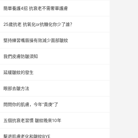
簡單養護4招 抗衰老不需奢華護膚
25歲抗老 抗氧化or抗糖化你少了誰？
堅持練習嘴唇操有效減少面部皺紋
我們皮膚防皺須知
延緩皺紋的發生
眼部去皺方法
問問你的肌膚，今年“貴庚”了
五個抗衰老習慣 皺紋晚來10年
擊退肌膚老化和皺紋BYE