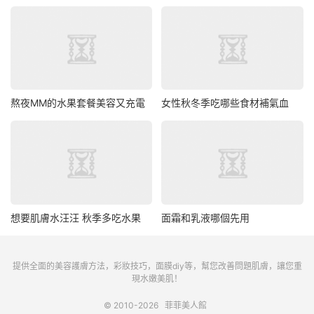
熬夜MM的水果套餐美容又充電
女性秋冬季吃哪些食材補氣血
想要肌膚水汪汪 秋季多吃水果
面霜和乳液哪個先用
提供全面的美容護膚方法，彩妝技巧，面膜diy等，幫您改善問題肌膚，讓您重
現水嫩美肌！
© 2010-2026
菲菲美人館