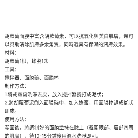
胡蘿蔔面膜中富含胡蘿蔔素，可以抗氧化與美白肌膚，還可
以幫助清除肌膚多余角質，同時還具有保濕的潤膚效果。
材料：
胡蘿蔔1根，蜂蜜1匙
工具：
攪拌器、面膜碗、面膜棒
制作方法：
1.將胡蘿蔔洗淨去皮，放入攪拌器攪打成泥狀；
2.將胡蘿蔔泥倒入面膜碗中，加入蜂蜜，用面膜棒調成糊狀
即成。
使用方法：
潔面後，將調制好的面膜塗抹在臉上（避開眼部、唇部四周
的肌膚），待10-15分鍾後用溫水洗淨即可。