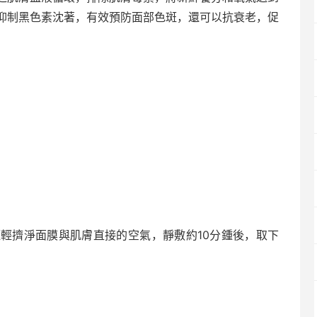
抑制黑色素沈著，有效預防面部色斑，還可以抗衰老，促
；
。
輕擠淨面膜與肌膚直接的空氣，靜敷約10分鍾後，取下