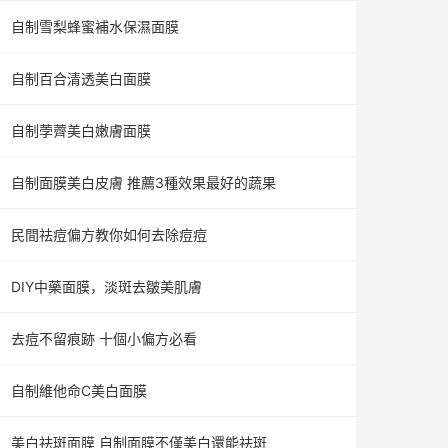
自制雪梨蜂蜜補水保濕面膜
自制百合清透美白面膜
自制荸薺美白嫩膚面膜
自制面膜美白皮膚 推薦3種效果最好的蔬果
民間祛痘偏方教你如何去除痘痘
DIY中藥面膜，淡斑去皺美肌膚
去痘不留痕跡 十個小偏方必看
自制維他命C美白面膜
美白祛斑面膜 自制面膜不僅美白還能祛斑