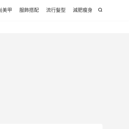

尚美甲
服飾搭配
流行髮型
減肥瘦身
