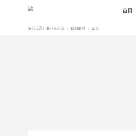
首頁
當前位置：
菲菲美人館
自制面膜
正文

