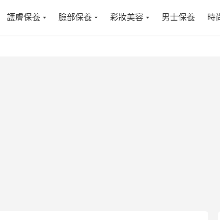
護膚保養
臉部保養
彩妝美容
男士保養
時