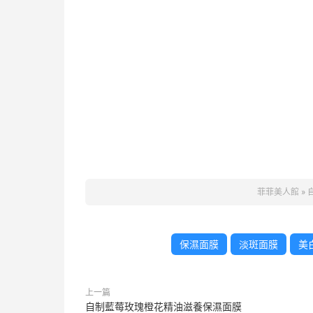
菲菲美人館
»
保濕面膜
淡斑面膜
美
上一篇
自制藍莓玫瑰橙花精油滋養保濕面膜