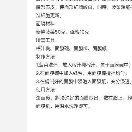
臉部表皮，使面部紅潤皎白，同時，菠菜還能
進細胞更新。
面膜材料：
新鮮菠菜50克，蜂蜜10克
所需工具：
榨汁機、面膜碗、面膜棒、面膜紙
制作方法：
1.菠菜洗淨，放入榨汁機榨汁，置于面膜碗中
2.在面膜碗中加入蜂蜜，用面膜棒攪拌均勻；
3.在調制好的面膜中浸泡入面膜紙，充分浸透
使用方法：
潔面後，將浸泡好的面膜取出，敷在臉上，輕
面膜紙，用溫水洗淨即可。