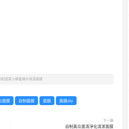
自制菠菜汁蜂蜜補水保濕面膜
白面膜
自制面膜
面膜
面膜diy
下一篇
自制黃瓜蛋清淨化清潔面膜