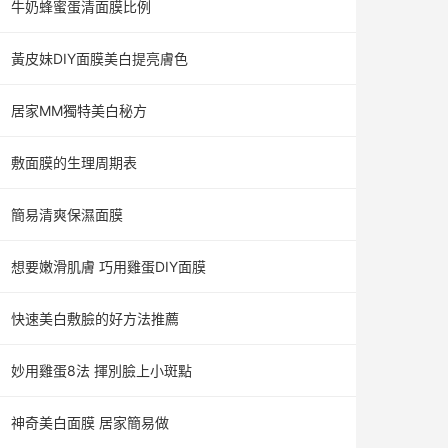
牛奶蜂蜜蛋清面膜比例
黃皮妹DIY面膜美白提亮膚色
居家MM獨特美白秘方
敷面膜的生理周期表
簡易清爽保濕面膜
想要嫩滑肌膚 巧用雞蛋DIY面膜
快速美白敷臉的好方法推薦
妙用雞蛋8法 揮別臉上小斑點
神奇美白面膜 居家簡易做