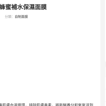
蜂蜜補水保濕面膜
6
分類：
自制面膜
進肌膚血液循環，排除肌膚毒素，將新鮮養分和氧氣送到