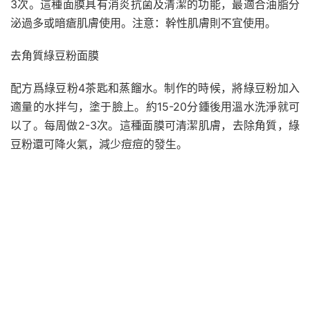
3次。這種面膜具有消炎抗菌及清潔的功能，最適合油脂分
泌過多或暗瘡肌膚使用。注意：幹性肌膚則不宜使用。
去角質綠豆粉面膜
配方爲綠豆粉4茶匙和蒸餾水。制作的時候，將綠豆粉加入
適量的水拌勻，塗于臉上。約15-20分鍾後用溫水洗淨就可
以了。每周做2-3次。這種面膜可清潔肌膚，去除角質，綠
豆粉還可降火氣，減少痘痘的發生。