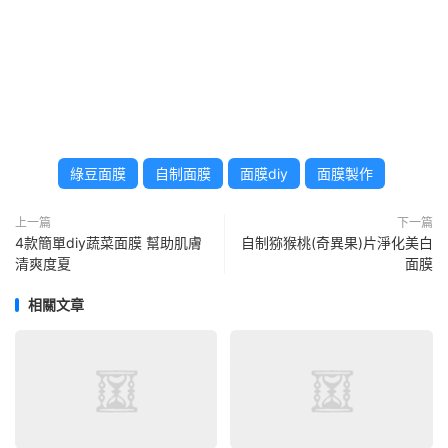
綠豆面膜
自制面膜
面膜diy
面膜製作
上一篇
下一篇
4款簡單diy蔬菜面膜 幫助肌膚
自制猕猴桃(奇異果)片淨化美白
清爽度夏
面膜
相關文章