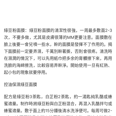
綠豆粉面膜：綠豆粉面膜的清潔性很強，一周最多敷面2-3
次，不要多做，尤其是皮膚很薄的MM更要注意。面膜敷在
臉上後要一會兒噴一些水，幹的面膜是發揮不了作用的。揭
下面膜前一定要弄濕，千萬別幹著撕，否則會很疼。清洗時
在濕潤的情況下，可以先用紙巾把多余的膏體擦下來，再用
洗臉的海綿擦洗，比較容易弄幹淨。開始使用一旦有紅熱、
起小包的現象就要停用。
控油保濕綠豆面膜
配方是綠豆粉3茶匙，白芷粉2茶匙，約一湯匙純乳酪或蜂
蜜適量。制作時將綠豆粉與白芷粉混合，再混入乳酪拌勻或
蜂蜜適量。敷于面上約15分鍾後清水洗淨便可。每周可做2-