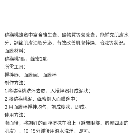
猕猴桃蜂蜜中富含維生素、礦物質等營養素，能補充肌膚水
分，調節肌膚油脂分泌，有效改善肌膚幹燥、暗沈等狀況。
面膜材料：
猕猴桃1個，蜂蜜2匙
所需工具：
攪拌器、面膜碗、面膜棒
制作方法：
1.將猕猴桃洗淨去皮，入攪拌器打成泥狀；
2.將猕猴桃泥、蜂蜜倒入面膜碗中；
3.用面膜棒攪拌均勻，調成糊狀，即成。
使用方法：
潔面後，將調好的面膜塗抹在臉上（避開眼部、唇部四周的
肌膚），10-15分鍾後用溫水洗淨，即可。