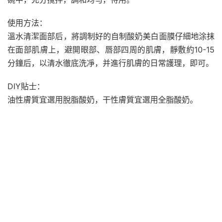
使用方法：
溫水清潔面部后，將調制好的自制酸奶美白面膜仔細地涂抹
在面部肌膚上，避開眼部、唇部四周的肌膚，靜敷約10-15
分鐘后，以清水徹底洗凈，并進行肌膚的日常護理，即可。
DIY貼士：
油性膚質宜選用脫脂酸奶，干性膚質宜選用全脂酸奶。