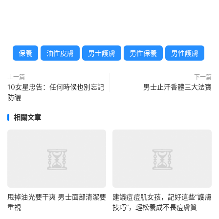
保養
油性皮膚
男士護膚
男性保養
男性護膚
上一篇
下一篇
10女星忠告：任何時候也別忘記
男士止汗香體三大法寶
防曬
相關文章
甩掉油光要干爽 男士面部清潔要
建議痘痘肌女孩，記好這些“護膚
重視
技巧”，輕松養成不長痘膚質