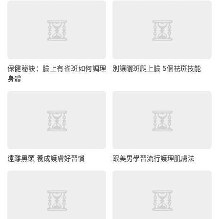
保健秘訣：臉上有雀斑如何調理
別讓曬斑爬上臉 5個祛斑技能
身體
遠離黑頭 養成護膚好習慣
跟美男學習流行護理肌膚法