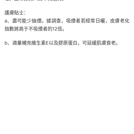
護膚貼士：
a、盡可能少抽煙。據調查，吸煙者若經常日曬，皮膚老化
指數將高于不吸煙者的12倍。
b、適量補充維生素E以及膠原蛋白，可延緩肌膚衰老。