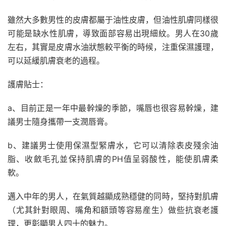
雖然大多數男性的皮膚都屬于油性皮膚，但油性肌膚同樣很
可能是缺水性肌膚，導致面部容易出現細紋。男人在30歲
左右，其實是皮膚水油狀態較平衡的時候，注重保濕護理，
可以延緩肌膚衰老的過程。
護膚貼士：
a、目前正是一年中最幹燥的季節，嘴唇也很容易幹燥，建
議男士隨身攜帶一支潤唇膏。
b、建議男士使用保濕型緊膚水，它可以清除表皮殘余油
脂、收斂毛孔並保持肌膚的PH值呈弱酸性，能使肌膚柔
軟。
邁入中年的男人，在氣質越顯成熟穩健的同時，堅持對肌膚
（尤其針對眼周、嘴角和額頭等容易産生）做些抗衰老護
理，更彰顯男人四十的魅力。