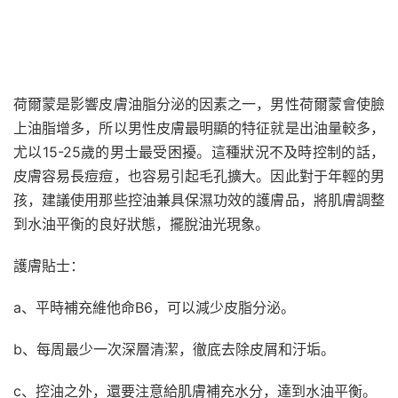
荷爾蒙是影響皮膚油脂分泌的因素之一，男性荷爾蒙會使臉
上油脂增多，所以男性皮膚最明顯的特征就是出油量較多，
尤以15-25歲的男士最受困擾。這種狀況不及時控制的話，
皮膚容易長痘痘，也容易引起毛孔擴大。因此對于年輕的男
孩，建議使用那些控油兼具保濕功效的護膚品，將肌膚調整
到水油平衡的良好狀態，擺脫油光現象。
護膚貼士：
a、平時補充維他命B6，可以減少皮脂分泌。
b、每周最少一次深層清潔，徹底去除皮屑和汙垢。
c、控油之外，還要注意給肌膚補充水分，達到水油平衡。