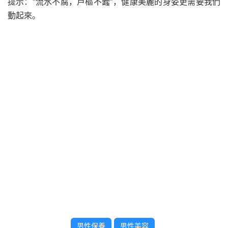
提示：“流水不腐，戶樞不蠹”，健康美麗的身姿更需要我們
動起來。
男性保養
男性美容