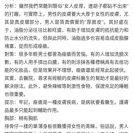
分析：雖然我們常聽到類似“女人皮厚，連胡子都鉆不出來”
的打趣，可實際上，男性的皮膚要大大厚于女性的皮膚，尤
其是真皮層部分，男人是貨真價實的“厚臉皮”。其好處在
于，油脂分泌往往比較旺盛，有助于增加皮膚的抵抗能力和
防止水分的流失。但與此同時，油脂過多也容易造成皮脂腺
堵塞，從而形成痤瘡。
對策：很多年輕男士都曾為痤瘡而苦惱。有的人增加洗臉次
數，有的人用手擠出白膿，有的則涂抹各種標稱具有去痘功
能的化妝品，但是效果并不理想，痤瘡還是經常此起彼伏。
其實，去醫院，尋求有經驗的皮膚科醫生的幫助才是最好的
解決辦法。此外，避免辣椒等刺激性食物，保證充足的睡眠
也很重要。
提示：牢記，痤瘡是一種皮膚疾病，是病就要看醫生。護膚
品最多只能起到輔助作用。
胸部：稍有胸肌
排骨仔一樣的單薄身板很難獲得女性的青睞。俗話說，男人