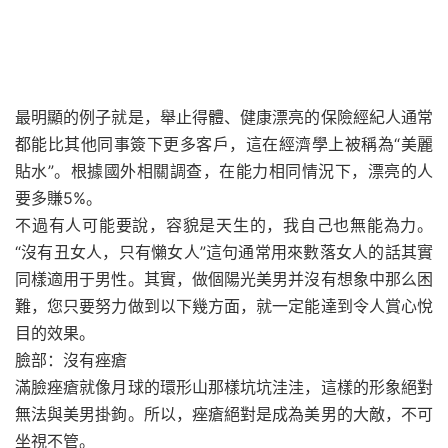
最明顯的例子就是，舉止得體、健康漂亮的保險經紀人通常
都能比其他同事簽下更多客戶，這在經濟學上被稱為“美麗
貼水”。根據國外相關調查，在能力相同情況下，漂亮的人
要多賺5%。
不過有人可能要說，容貌是天生的，我自己也無能為力。
“沒有丑女人，只有懶女人”這句通常用來數落女人的話其實
同樣適用于男性。其實，做個陽光美男并沒有想象中那么困
難，您只要努力做到以下幾方面，就一定能達到令人賞心悅
目的效果。
臉部：沒有痤瘡
滿臉痤瘡就像月球的環形山那樣坑坑洼洼，這樣的形象絕對
無法與美男掛鉤。所以，痤瘡絕對是成為美男的大敵，不可
坐視不管。