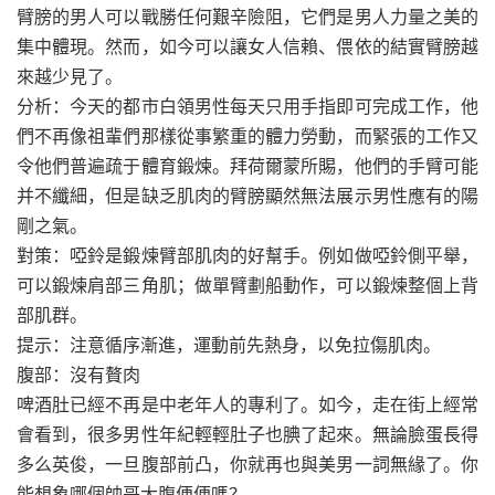
臂膀的男人可以戰勝任何艱辛險阻，它們是男人力量之美的
集中體現。然而，如今可以讓女人信賴、偎依的結實臂膀越
來越少見了。
分析：今天的都市白領男性每天只用手指即可完成工作，他
們不再像祖輩們那樣從事繁重的體力勞動，而緊張的工作又
令他們普遍疏于體育鍛煉。拜荷爾蒙所賜，他們的手臂可能
并不纖細，但是缺乏肌肉的臂膀顯然無法展示男性應有的陽
剛之氣。
對策：啞鈴是鍛煉臂部肌肉的好幫手。例如做啞鈴側平舉，
可以鍛煉肩部三角肌；做單臂劃船動作，可以鍛煉整個上背
部肌群。
提示：注意循序漸進，運動前先熱身，以免拉傷肌肉。
腹部：沒有贅肉
啤酒肚已經不再是中老年人的專利了。如今，走在街上經常
會看到，很多男性年紀輕輕肚子也腆了起來。無論臉蛋長得
多么英俊，一旦腹部前凸，你就再也與美男一詞無緣了。你
能想象哪個帥哥大腹便便嗎？