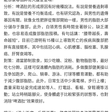
分析：啤酒肚的形成原因有好幾種說法。有說是營養過剩導
致，有說是營養不均衡造成，也有研究認為，與男性的遺傳
基因有關，就像女性肥胖從臀部開始一樣，男性的脂肪大部
分儲存于腹部。此外，白領男性長時間坐著辦公，缺乏運
動，也容易造成腹部脂肪囤積。有句話講：“腰帶越長，壽
命越短”，目前已證明有15種以上導致死亡的疾病與腹部肥
胖有直接關系，其中包括冠心病、心肌梗塞、腦栓塞、乳腺
癌、肝腎衰竭等。
對策：適當節制飲食，如少吃糖、淀粉、動物脂肪等，最好
吃七分飽，這樣可促進體內脂肪的消耗。多做腹部健美操以
及參加跑步、爬山、騎車、游泳、打球等體育運動，都有助
于減少腹部脂肪。此外，日常生活中少乘電梯，步行上樓；
盡量采取站姿完成諸如等人、打電話、看報、穿鞋襪等活
動；站立時稍踮腳尖，使身體處于比較緊張的狀態等，也對
消除“啤酒肚”效果很好。