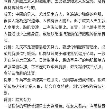
厚實的胸膛是女人的避風港，因此要想給女人安全感，沒有
真材實料是不行的。
成因：中國的男人、尤其是南方人，普遍缺少強健的胸肌，
很多人認為這跟遺傳、人種有很大關系。似乎歐美人天生就
人高馬大，胸肌發達，二者沒法相比。其實，這也跟中國男
人普遍很少上健身房，或是缺乏維持運動保持體態的觀念有
關。
分析：先天不足更要靠后天努力，要想令胸膛厚實起來，必
須對胸肌進行鍛煉。肌肉訓練屬于器械無氧健身范疇，一般
需在健身房里進行。日常生活中，最簡單易行的胸肌鍛煉方
法就是俯臥撐，它不僅可以鍛煉胸肌，還是鍛煉肱三頭肌、
肩前三角肌的法寶。
提示：千萬不要單練某一塊肌肉，否則容易造成畸形。鍛煉
前最好咨詢專業人員，結合自身特點，制定均衡的鍛煉計
劃。
臂膀：結實有力
一雙強健的臂膀會讓男士大為增色。在女人看來，有著結實