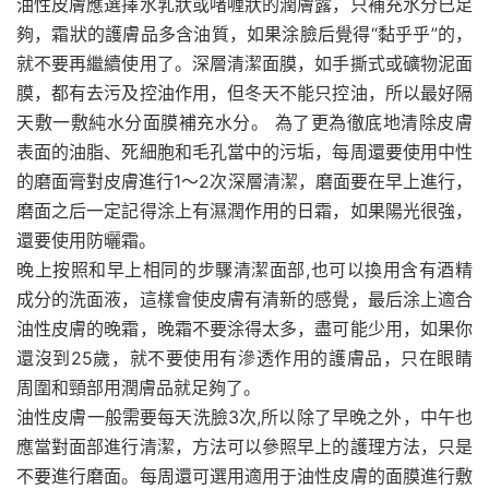
油性皮膚應選擇水乳狀或啫喱狀的潤膚露，只補充水分已足
夠，霜狀的護膚品多含油質，如果涂臉后覺得“黏乎乎”的，
就不要再繼續使用了。深層清潔面膜，如手撕式或礦物泥面
膜，都有去污及控油作用，但冬天不能只控油，所以最好隔
天敷一敷純水分面膜補充水分。 為了更為徹底地清除皮膚
表面的油脂、死細胞和毛孔當中的污垢，每周還要使用中性
的磨面膏對皮膚進行1～2次深層清潔，磨面要在早上進行，
磨面之后一定記得涂上有濕潤作用的日霜，如果陽光很強，
還要使用防曬霜。
晚上按照和早上相同的步驟清潔面部,也可以換用含有酒精
成分的洗面液，這樣會使皮膚有清新的感覺，最后涂上適合
油性皮膚的晚霜，晚霜不要涂得太多，盡可能少用，如果你
還沒到25歲，就不要使用有滲透作用的護膚品，只在眼睛
周圍和頸部用潤膚品就足夠了。
油性皮膚一般需要每天洗臉3次,所以除了早晚之外，中午也
應當對面部進行清潔，方法可以參照早上的護理方法，只是
不要進行磨面。每周還可選用適用于油性皮膚的面膜進行敷