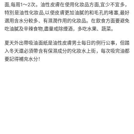
面,每周1～2次。油性皮膚在使用化妝品方面,宜少不宜多，
特別是油性化妝品,以使皮膚更加油膩的和毛孔的堵塞,最好
選用含水分較多、有濕潤作用的化妝品。在飲食方面要避免
吃油膩及辛辣食物,盡量戒除煙酒，多吃水果、蔬菜。
夏天外出帶吸油面紙是油性皮膚男士每日的例行公事，但踏
入冬天還必須帶含有保濕成分的化妝水上街，每次吸完油都
要記得補充水分！