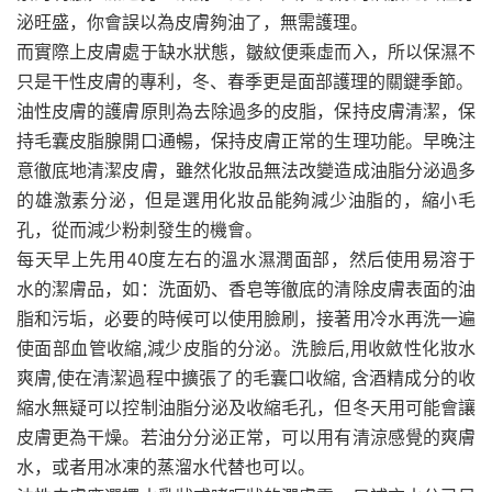
泌旺盛，你會誤以為皮膚夠油了，無需護理。
而實際上皮膚處于缺水狀態，皺紋便乘虛而入，所以保濕不
只是干性皮膚的專利，冬、春季更是面部護理的關鍵季節。
油性皮膚的護膚原則為去除過多的皮脂，保持皮膚清潔，保
持毛囊皮脂腺開口通暢，保持皮膚正常的生理功能。早晚注
意徹底地清潔皮膚，雖然化妝品無法改變造成油脂分泌過多
的雄激素分泌，但是選用化妝品能夠減少油脂的，縮小毛
孔，從而減少粉刺發生的機會。
每天早上先用40度左右的溫水濕潤面部，然后使用易溶于
水的潔膚品，如：洗面奶、香皂等徹底的清除皮膚表面的油
脂和污垢，必要的時候可以使用臉刷，接著用冷水再洗一遍
使面部血管收縮,減少皮脂的分泌。洗臉后,用收斂性化妝水
爽膚,使在清潔過程中擴張了的毛囊口收縮, 含酒精成分的收
縮水無疑可以控制油脂分泌及收縮毛孔，但冬天用可能會讓
皮膚更為干燥。若油分分泌正常，可以用有清涼感覺的爽膚
水，或者用冰凍的蒸溜水代替也可以。