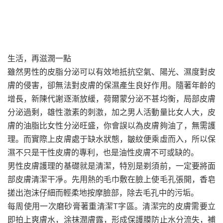
生活，再滋潤一點
雖然男性的皮脂分泌可以有效地抵抗空氣、陽光、濕度對皮
膚的侵害，卻無法對皮膚的保濕產生良好作用。隨著年齡的
增長，新陳代謝逐漸放緩，荷爾蒙分泌不甚均衡，局部皮膚
分泌過剩，雄性激素的刺激，加之男人活動量比女人大，皮
膚的油脂比女性分泌旺盛，你會誤以為皮膚夠油了，無需護
理。而實際上皮膚處于缺水狀態，皺紋便乘虛而入，所以保
濕不只是干性皮膚的專利，也是油性皮膚不可或缺的。
男性皮膚護理的基礎就是清潔，特別是剃須前，一定要將面
部皮膚清潔干凈。先用熱的毛巾敷在臉上使毛孔張開，香皂
搓出泡沫仔細而輕柔地按摩臉部，除去毛孔中的污垢。
每周使用一次磨砂膏著重清潔T字區。清潔完的皮膚需要立
即拍上爽膚水，涂抹潤膚露，形成保護膜防止水分流失，補