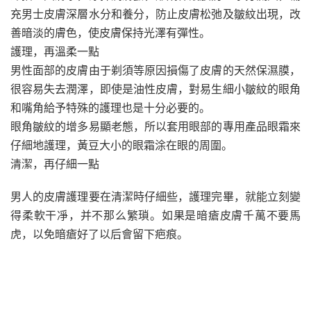
充男士皮膚深層水分和養分，防止皮膚松弛及皺紋出現，改
善暗淡的膚色，使皮膚保持光澤有彈性。
護理，再溫柔一點
男性面部的皮膚由于剃須等原因損傷了皮膚的天然保濕膜，
很容易失去潤澤，即使是油性皮膚，對易生細小皺紋的眼角
和嘴角給予特殊的護理也是十分必要的。
眼角皺紋的增多易顯老態，所以套用眼部的專用產品眼霜來
仔細地護理，黃豆大小的眼霜涂在眼的周圍。
清潔，再仔細一點
男人的皮膚護理要在清潔時仔細些，護理完畢，就能立刻變
得柔軟干凈，并不那么繁瑣。如果是暗瘡皮膚千萬不要馬
虎，以免暗瘡好了以后會留下疤痕。