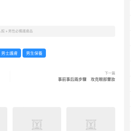
人館
»
男性必備護膚品
男士護膚
男生保養
下一篇
事前事后兩步驟 攻克眼部暈妝