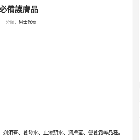
必備護膚品
分類：
男士保養
、剃須膏、養發水、止癢頭水、潤膚蜜、營養霜等品種。