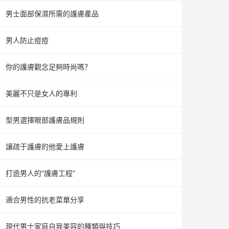
男士面部保濕所需的護膚產品
男人防止痘痘
你的護膚觀念足夠時尚嗎？
美麗不只是女人的專利
型男選擇眼部護膚品規則
讓疏于護膚的他愛上護膚
打造男人的“護膚工程”
適合男性的抗老菜單分享
現代男士家庭自我美容的種類與技巧