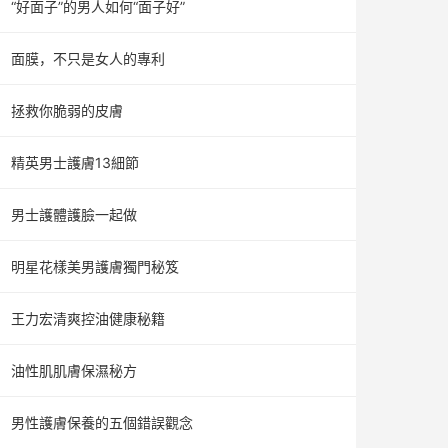
“好面子”的男人如何“面子好”
面膜，不只是女人的專利
拯救你脆弱的皮膚
精英男士護膚13細節
男士護體護臉一起做
明星花樣美男護膚獨門秘笈
王力宏清爽控油健康秘籍
油性肌肌膚保濕秘方
男性護膚保養的五個錯誤觀念