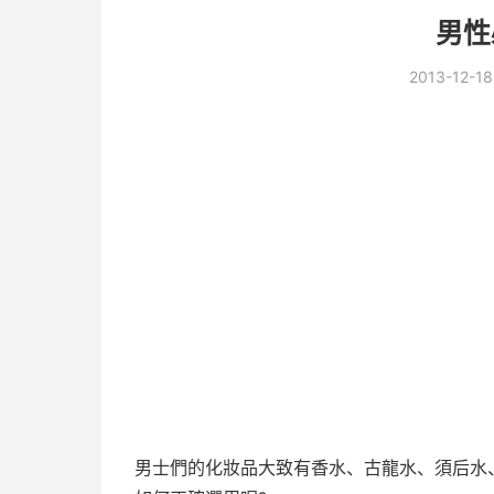
男性
2013-12-18
男士們的化妝品大致有香水、古龍水、須后水