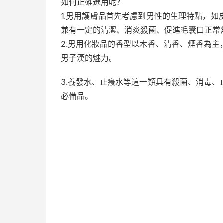
如何正確選用呢?
1.男用護膚品首先考慮到男性的生理特點，
兼有一定的清潔、消炎殺菌、促進毛囊口正常
2.男用化妝品的香型以木香、清香、煙香為
男子漢的魅力。
3.養發水、止癢水等這一類具有殺菌、消毒
必備品。