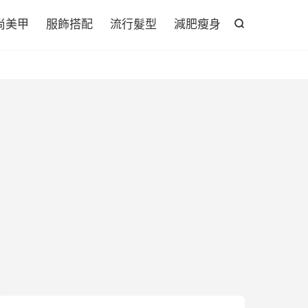

尚美甲
服飾搭配
流行髮型
減肥瘦身
