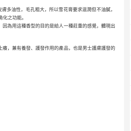
如皮膚多油性，毛孔粗大，所以雪花膏要求滋潤但不油膩，
角化之功能。
主，因為用這種香型的目的是給人一種莊重的感覺，體現出
、止癢，兼有養發、護發作用的產品，也是男士護膚護發的