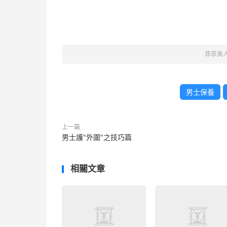
菲菲美
男士保養
上一篇
男士護"外圍"之技巧篇
相關文章