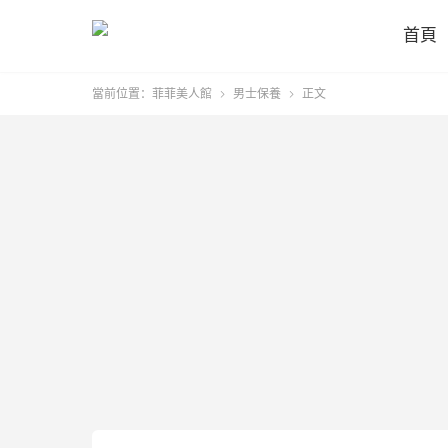
首頁
當前位置：
菲菲美人館
男士保養
正文

