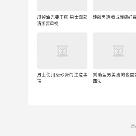
甩掉油光要干爽 男士面部
遠離黑頭 養成護膚好
清潔要重視
男士使用磨砂膏的注意事
幫助型男美膚的夜間
項
四法
提