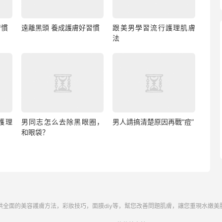
習慣
遠離黑頭 養成護膚好習慣
跟美男學習流行護理肌膚
法
護理
男同志怎么去除黑眼圈，
男人請搞清楚原因再戰“痘”
和眼袋？
供全面的美容護膚方法，彩妝技巧，面膜diy等，幫您改善問題肌膚，讓您重現水嫩美