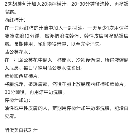
2匙胡蘿蔔汁加入20滴檸檬汁，20-30分鍾後洗掉，再塗護
膚霜。
西紅柿汁：
在一只西紅柿的汁液中加入一匙甘油。一天至少1次用這種
液體洗臉10分鍾，然後把臉洗幹淨，幹性皮膚可塗點護膚
霜。長期使用，雀斑變得暗淡，以至完全消失。
蒲公英花水：
在一把蒲公英花中倒入一杯開水，冷卻後過濾，所得液體倒
入瓶裏。每日早晚用蒲公英水洗雀斑。
蘿蔔和西紅柿片：
將臉洗淨，塗護膚霜，然後在臉上放幾塊西紅柿和蘿蔔片，
30分鍾後，再用涼牛奶洗臉。
檸檬汁加奶：
油性或中性皮膚的人，定期用檸檬汁加牛奶來洗臉，能增白
皮膚。
醋蛋美白祛斑汁