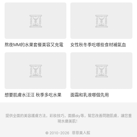
熬夜MM的水果套餐美容又充電
女性秋冬季吃哪些食材補氣血
想要肌膚水汪汪 秋季多吃水果
面霜和乳液哪個先用
提供全面的美容護膚方法，彩妝技巧，面膜diy等，幫您改善問題肌膚，讓您重
現水嫩美肌！
© 2010-2026
菲菲美人館