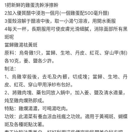
1把新鮮的雞蛋洗幹淨擦幹
2加入優質醋中浸泡一個月(一個雞蛋配500毫升醋)
3蛋殼溶解于醋液中後，取一小湯勺溶液，用開水衝服
4每天一杯，長期服用可使皮膚光滑細膩，消除面部所有黑
斑呢
當歸雞湯祛黃斑
原料：烏骨雞1只，當歸、生地、丹皮、紅花、穿山甲(制)
各10克，姜、鹽各少許。
制法：
1、烏雞宰殺後，去毛及內髒，切成塊；當歸、生地、丹
皮、紅花、穿山甲用淨紗布包好。
2、將雞肉塊、藥包同放入鍋中，加入姜、鹽及清水適量，
炖至雞肉爛熟即成。
特點：雞爛湯濃，可喝湯吃肉。
功效：此湯菜有養血涼血祛瘋之功效。適用于黃褐斑、蝴蝶
斑及各種斑點沈著。