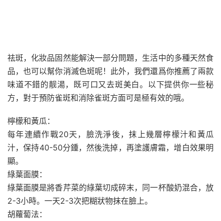
祛斑，化妝品固然能解決一部分問題，生活中的多種天然食
品，也可以幫你消滅色斑呢！此外，我們還爲你推薦了兩款
味道不錯的靓湯，既可口又去斑美白。以下提供你一些秘
方，對于預防雀斑和消除雀斑方面可是極有效的哦。
檸檬和黃瓜：
每年連續作戰20天，臉洗淨後，抹上幾層檸檬汁和黃瓜
汁，保持40-50分鍾，然後洗掉，再塗護膚霜，增白效果明
顯。
綠葉面膜：
綠葉面膜是將香芹菜的綠葉切成碎末，同一杯酸奶混合，放
2-3小時。一天2-3次把糊狀物抹在臉上。
胡蘿蔔法：