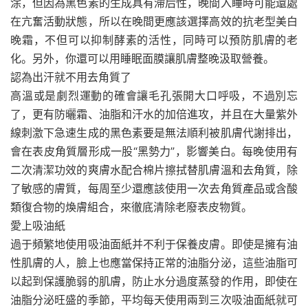
涂，但因為黑色素的生成具有滯后性，晚間入睡時可能還處
在亢奮活動狀態，所以在晚間更應該選擇高效的抗老型美白
晚霜，不但可以抑制酵素的活性，同時可以預防肌膚的老
化。另外，你還可以用睡眠面膜讓肌膚整晚汲取營養。
認為出汗就不用去角質了
高溫或是劇烈運動的確會讓毛孔張開大口呼吸，不過別忘
了，更有防曬霜、油脂和汗水的加倍進攻，并且在大量紫外
線刺激下急速生成的黑色素要是無法順利被肌膚代謝排出，
會在表皮角質層形成一股“黑勢力”，影響美白。每晚使用有
二次清潔功效的爽膚水配合棉片擦拭替肌膚溫和去角質，除
了敏感的膚質，每周至少還應該使用一次去角質產品或含酸
類復合物的煥膚組合，來徹底清除老廢表皮物質。
愛上吸油紙
過于頻繁地使用吸油面紙并不利于保養皮膚。即使是擁有油
性肌膚的人，臉上也應當保持正常的油脂分泌，這些油脂可
以起到保護脆弱的肌膚，防止水分過度蒸發的作用，即使在
油脂分泌旺盛的季節，平均每天使用兩到三次吸油面紙就可