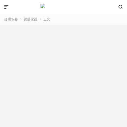


護膚保養
護膚常識
正文

