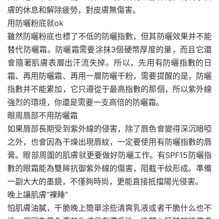
膚的休息和解除疲勞，對皮膚無傷害。
用防曬粉底就ok
雖然防曬粉底也標了不低的防曬指數，但其防曬效果并不能
替代防曬霜。防曬霜需要涂抹3個硬幣厚度的量，而且它還
會隨著肌膚表層出汗流失掉。所以，先用有防曬指數的日
霜、再用防曬霜、再用一層防曬干粉，需要提醒的是，防曬
指數并不能累加，它只遵從于最高指數的那個，所以紫外線
強烈的環境，你還是需要一支高倍的防曬霜。
眼周唇部不用防曬霜
如果唇部長期受到紫外線的侵害，除了唇色會變得深沉暗啞
之外，也會因為干燥出現唇紋，一定要使用有防曬指數的唇
膏。眼部周圍的肌膚就更要做好防曬工作。有SPF15防曬指
數的眼霜能為雙眸抗御紫外線的傷害，阻截干紋形成。準備
一副大大的墨鏡，不僅夠時尚，更能直接抵擋陽光侵害。
晚上讓肌膚“裸睡”
怕肌膚油膩，干脆晚上簡單涂些清爽乳液或者干脆什么也不