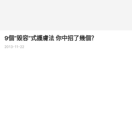
9個“毀容”式護膚法 你中招了幾個？
2013-11-22