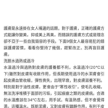
護膚是永遠掛在女人嘴邊的話題，對于護膚，正確的護膚方
式能讓你變美，抑或美上再美，而錯誤的護膚方式或是理念
卻不亞于一些自我毀容的手段。下面9個女人最容易犯的錯
誤護膚習慣，看看你堅持了幾個，趕緊改正，別再盲目護
膚。
洗臉水過熱或過冷
水溫過冷與過熱對皮膚的護養都不利，水溫過冷(20℃以
下)雖然對皮膚有收斂作用，但長期使用過冷的水潔膚會引
起皮膚血管收縮，彈性喪失，出現早衰，對皮膚滋養不利。
特別是對于油性皮膚，更會由于“寒性收引”，使毛孔收縮，
無法洗凈堆積于面部的污垢，引起痤瘡之類的皮膚病。合適
的水溫應該在34℃左右，用手試，有溫熱感，但不會覺得
燙。這種溫水，既能潔膚，又對皮膚有鎮靜作用，有利于皮