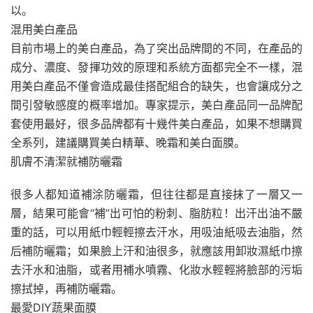
以。
混用美白產品
目前市場上的美白產品，為了突出品牌間的不同，在產品的
成分、濃度、發揮功效的原理和系統方面都完全不一樣，混
用美白產品不僅會造成最佳搭配組合的缺失，也會讓成分之
間引發敏感度的概率增加。專家提示，美白產品同一品牌配
套使用最好，很多品牌都有十幾件美白產品，如果不想購買
全系列，建議購買美白精華、晚霜和美白面膜。
肌膚不清潔就補防曬霜
很多人都知道補涂防曬霜，但往往都是直接抹了一層又一
層，結果可能會“補”出可怕的粉刺、脂肪粒！出汗出油不嚴
重的話，可以用紙巾輕輕擦去汗水，用吸油紙吸去油脂，然
后補防曬霜；如果臉上汗和油很多，就應該用卸妝濕紙巾擦
去汗水和油脂，或者用補水噴霧、化妝水輕輕將臉部的污垢
擦拭掉，再補防曬霜。
最愛DIY蔬果面膜