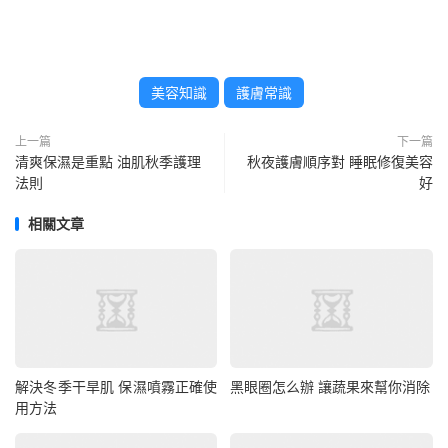
美容知識
護膚常識
上一篇
下一篇
清爽保濕是重點 油肌秋季護理
秋夜護膚順序對 睡眠修復美容
法則
好
相關文章
解決冬季干旱肌 保濕噴霧正確使
黑眼圈怎么辦 讓蔬果來幫你消除
用方法