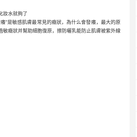
化妝水就夠了
發癢”是敏感肌膚最常見的癥狀，為什么會發癢，最大的原
過敏癥狀并幫助細胞復原，擦防曬乳能防止肌膚被紫外線