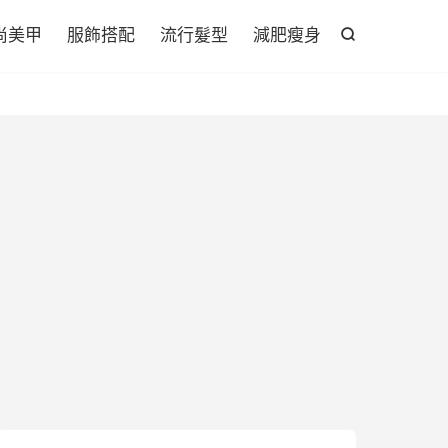

尚美甲
服飾搭配
流行髮型
減肥瘦身
