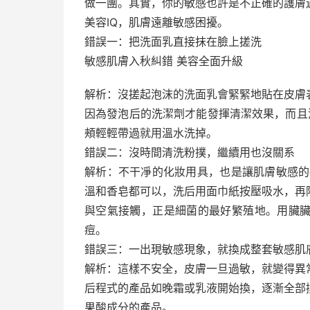
做一團。其實，你的敏感也許是不正確的護膚
美容IQ，肌膚遠離敏感困擾。
錯誤一：把洗面乳直接抹在臉上搓洗
敏感肌膚入秋糾錯 美容全面升級
解析：沒搓起泡沫的洗面乳會緊緊地貼在皮膚
因為發泡后的洗潔劑才能發揮清潔效果，而且
頰輕輕帶過就用溫水洗掉。
錯誤二：沒時間清洗粉撲，繼續用也沒關系
解析：不干凈的化妝用具，也是讓肌膚敏感的
溫和香皂都可以，洗后用面巾紙按壓吸水，再
與空氣接觸，正是細菌的最好繁殖地。用臟
痘。
錯誤三：一出現敏感現象，就換成整套敏感肌
解析：這樣不安全，皮膚一旦過敏，就變得異
后程式的產品如晚霜或乳液開始換，逐漸全部
果酸成分的產品。