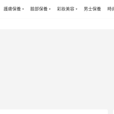
護膚保養
臉部保養
彩妝美容
男士保養
時