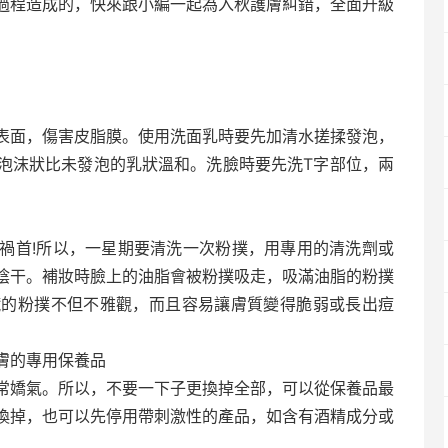
過程造成的，快來跟小編一起為入秋護膚糾錯，全面升級
表面，傷害皮脂膜。使用洗面乳時要先加清水搓揉發泡，
泡沫狀比未發泡的乳狀溫和。洗臉時要先洗T字部位，兩
禍首!所以，一星期要清洗一次粉撲，用專用的清洗劑或
陰干。補妝時臉上的油脂會被粉撲吸走，吸滿油脂的粉撲
臟的粉撲不但不雅觀，而且容易讓膚質變得脆弱或長出痘
膚的專用保養品
常嬌氣。所以，不要一下子更換掉全部，可以從保養品最
換掉，也可以先停用帶刺激性的產品，如含有酒精成分或