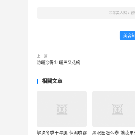
菲菲美人館
»
敏
美容
上一篇
防曬涂得少 曬黑又花錢
相關文章
解決冬季干旱肌 保濕噴霧
黑眼圈怎么辦 讓蔬果