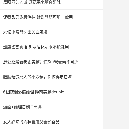
黑眼圈怎么辦 讓蔬果來幫你消除
保養品忌多層涂抹 針對問題可單一使用
六個小竅門洗出美白肌膚
護膚謠言真相 卸妝油化妝水不能亂用
想要延緩衰老更美麗？這5中營養素不可少
脂肪粒這磨人的小妖精，你搞得定它嘛
6個夜間必備護理 睡前美麗double
潔面+護理告別草莓鼻
女人必吃的六種護膚又養顏食品