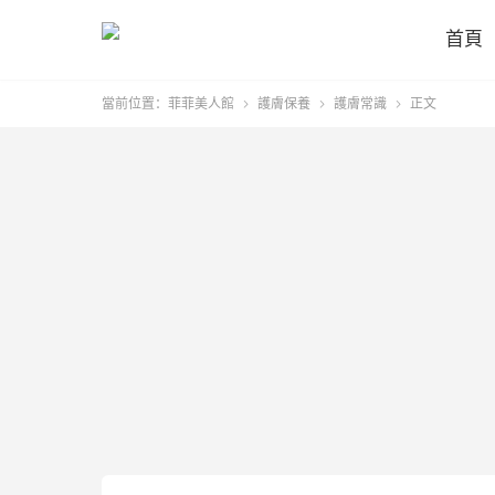
首頁
當前位置：
菲菲美人館
護膚保養
護膚常識
正文


