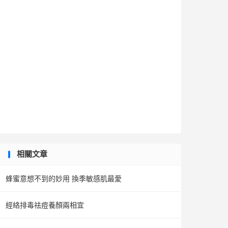
相關文章
蜂蜜意想不到的妙用 換季敏感肌最愛
經絡排毒祛痘養顏兩相宜