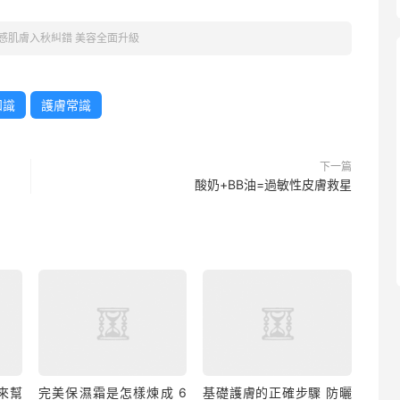
感肌膚入秋糾錯 美容全面升級
知識
護膚常識
下一篇
酸奶+BB油=過敏性皮膚救星
來幫
完美保濕霜是怎樣煉成 6
基礎護膚的正確步驟 防曬