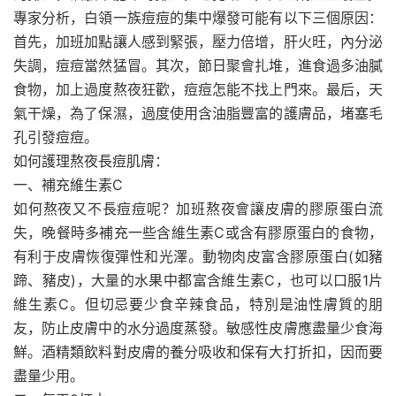
專家分析，白領一族痘痘的集中爆發可能有以下三個原因：
首先，加班加點讓人感到緊張，壓力倍增，肝火旺，內分泌
失調，痘痘當然猛冒。其次，節日聚會扎堆，進食過多油膩
食物，加上過度熬夜狂歡，痘痘怎能不找上門來。最后，天
氣干燥，為了保濕，過度使用含油脂豐富的護膚品，堵塞毛
孔引發痘痘。
如何護理熬夜長痘肌膚：
一、補充維生素C
如何熬夜又不長痘痘呢？加班熬夜會讓皮膚的膠原蛋白流
失，晚餐時多補充一些含維生素C或含有膠原蛋白的食物，
有利于皮膚恢復彈性和光澤。動物肉皮富含膠原蛋白(如豬
蹄、豬皮)，大量的水果中都富含維生素C，也可以口服1片
維生素C。但切忌要少食辛辣食品，特別是油性膚質的朋
友，防止皮膚中的水分過度蒸發。敏感性皮膚應盡量少食海
鮮。酒精類飲料對皮膚的養分吸收和保有大打折扣，因而要
盡量少用。