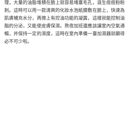
理，大量的油脂堆積在臉上就容易堵塞毛孔，滋生痘痘粉粉
刺。這時可以用一款清爽的化妝水泡紙膜敷在臉上，快速為
肌膚補充水分，再擦上有控油功能的凝露，這樣就能控制油
脂的分泌，又能使皮膚保濕。熬夜加班還應該讓室內空氣通
暢，并保持一定的濕度，這時在室內準備一臺加濕器就顯得
必不可少啦。