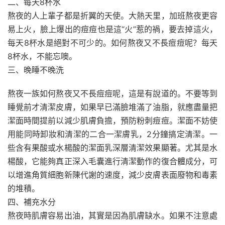
二、每天8杯水
熬夜的人上輩子都是折翼的天使。大熱天里，加班熬夜更容
易上火，臉上爆出的痘痘也是這“火”惹的禍，要去掉這火，
每天8杯水是絕對不可少的。如何熬夜又不長痘痘呢？每天
8杯水，不能忘噢。
三、晚睡不晚洗
熬夜一族如何熬夜又不長痘痘呢，這是有說道的。不要等到
睡覺前才清潔皮膚，如果早已滿臉堆滿了油脂，就應盡量把
潔面時間提前以減少肌膚負擔，預防粉刺痘痘。潔面不妨使
用能同時卸妝和清潔的二合一潔膚乳，2分鐘搞定清潔。一
些含有果酸或水楊酸的潔面乳深層清潔效果顯著。尤其是水
楊酸，它能夠真正深入毛囊進行清潔動作的復合體成分，可
以增進角質細胞新陳代謝的速度，減少皮膚表面廢物和毒素
的堆積。
四、補充水分
熬夜時肌膚容易出油，其實是因為肌膚缺水。如果不注意處