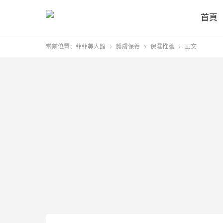
首頁
當前位置：
菲菲美人館
護膚保養
保濕推薦
正文


