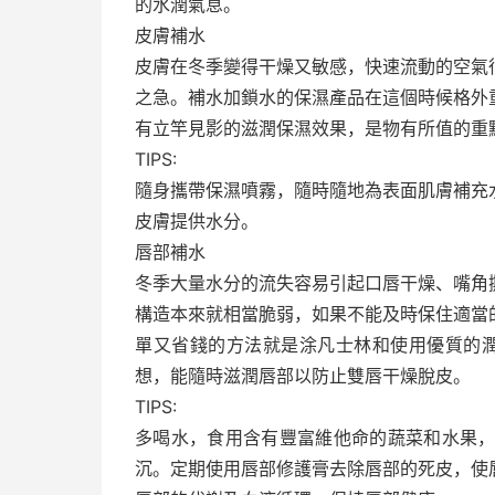
的水潤氣息。
皮膚補水
皮膚在冬季變得干燥又敏感，快速流動的空氣
之急。補水加鎖水的保濕產品在這個時候格外
有立竿見影的滋潤保濕效果，是物有所值的重
TIPS:
隨身攜帶保濕噴霧，隨時隨地為表面肌膚補充
皮膚提供水分。
唇部補水
冬季大量水分的流失容易引起口唇干燥、嘴角
構造本來就相當脆弱，如果不能及時保住適當
單又省錢的方法就是涂凡士林和使用優質的
想，能隨時滋潤唇部以防止雙唇干燥脫皮。
TIPS:
多喝水，食用含有豐富維他命的蔬菜和水果，
沉。定期使用唇部修護膏去除唇部的死皮，使