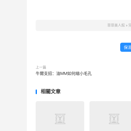
菲菲美人館
»
保
上一篇
牛爾支招：油MM如何縮小毛孔
相關文章