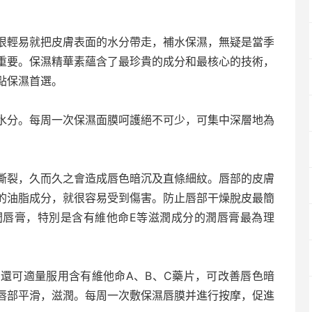
很輕易就把皮膚表面的水分帶走，補水保濕，無疑是當季
重要。保濕精華素蘊含了最珍貴的成分和最核心的技術，
點保濕首選。
水分。每周一次保濕面膜呵護絕不可少，可集中深層地為
撕裂，久而久之會造成唇色暗沉及直條細紋。唇部的皮膚
的油脂成分，就很容易受到傷害。防止唇部干燥脫皮最簡
潤唇膏，特別是含有維他命E等滋潤成分的潤唇膏最為理
還可適量服用含有維他命A、B、C藥片，可改善唇色暗
唇部平滑，滋潤。每周一次敷保濕唇膜并進行按摩，促進