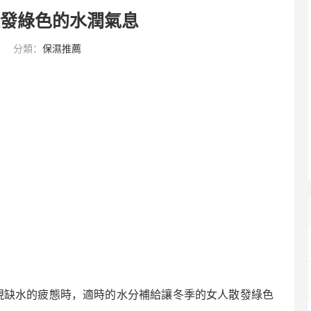
散發綠色的水潤氣息
分類：
保濕推薦
現缺水的疲態時，適時的水分補給讓冬季的女人散發綠色