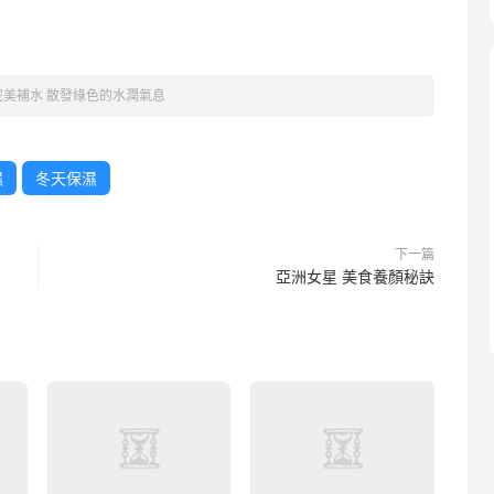
完美補水 散發綠色的水潤氣息
濕
冬天保濕
下一篇
亞洲女星 美食養顏秘訣