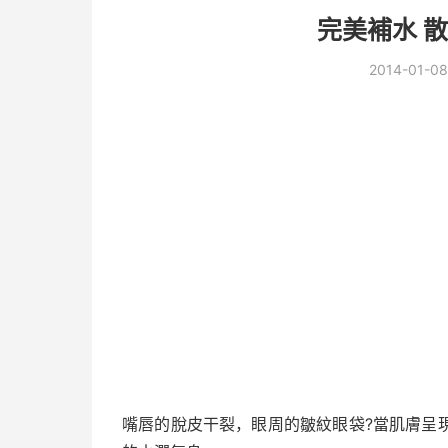
完美補水 
2014-01-08
嘴唇的脫皮干裂，眼周的皺紋眼袋?當肌膚呈