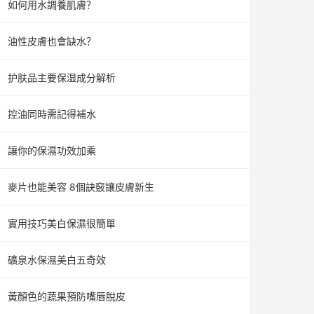
如何用水調養肌膚？
油性皮膚也會缺水？
护肤品主要保湿成分解析
控油同時需記得補水
讓你的保濕功效加乘
麥片也能美容 8個訣竅讓皮膚新生
實用技巧美白保濕很簡單
礦泉水保濕美白五奇效
黃顏色的蔬果預防嘴唇脫皮