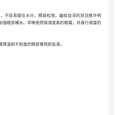
在，不容易留住水分，眼袋松弛，皺紋加深的狀況格外明
加強眼部補水。早晚使用保濕度高的眼霜，并進行適當的
選擇溫和不刺激的眼部專用卸妝液。