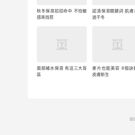
秋冬保濕招招命中 不怕敏
認清保濕關鍵詞 肌膚
感來找茬
過干冬
面部補水保濕 有這三大盲
麥片也能美容 8個訣
區
皮膚新生
提