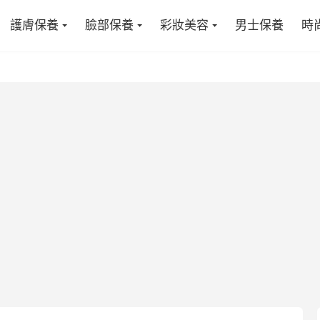
護膚保養
臉部保養
彩妝美容
男士保養
時