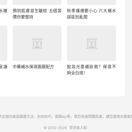
水嫩
預防肌膚滋生皺紋 五個習
秋季護膚要小心 六大補水
慣你要堅持
誤區別亂闖
竅讓
中藥補水保濕面膜配方
脫妝光靠補妝救？保濕不
夠全白搭！
供全面的美容護膚方法，彩妝技巧，面膜diy等，幫您改善問題肌膚，讓您重現水嫩美
© 2010-2026
菲菲美人館