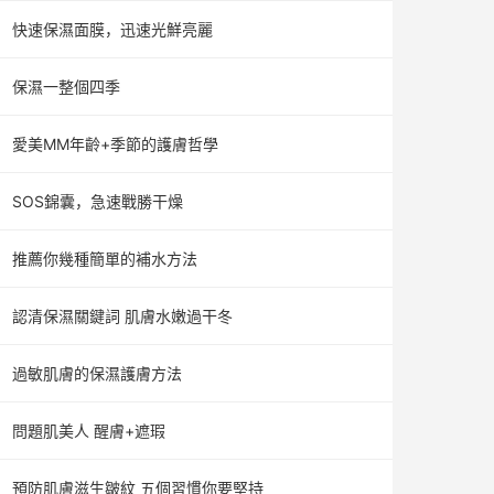
快速保濕面膜，迅速光鮮亮麗
保濕一整個四季
愛美MM年齡+季節的護膚哲學
SOS錦囊，急速戰勝干燥
推薦你幾種簡單的補水方法
認清保濕關鍵詞 肌膚水嫩過干冬
過敏肌膚的保濕護膚方法
問題肌美人 醒膚+遮瑕
預防肌膚滋生皺紋 五個習慣你要堅持