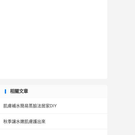
相關文章
肌膚補水簡易蒸臉法居家DIY
秋季讓水嫩肌膚護出來