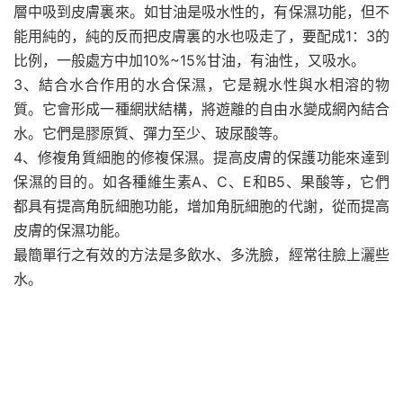
層中吸到皮膚裏來。如甘油是吸水性的，有保濕功能，但不
能用純的，純的反而把皮膚裏的水也吸走了，要配成1：3的
比例，一般處方中加10%~15%甘油，有油性，又吸水。
3、結合水合作用的水合保濕，它是親水性與水相溶的物
質。它會形成一種網狀結構，將遊離的自由水變成網內結合
水。它們是膠原質、彈力至少、玻尿酸等。
4、修複角質細胞的修複保濕。提高皮膚的保護功能來達到
保濕的目的。如各種維生素A、C、E和B5、果酸等，它們
都具有提高角朊細胞功能，增加角朊細胞的代謝，從而提高
皮膚的保濕功能。
最簡單行之有效的方法是多飲水、多洗臉，經常往臉上灑些
水。