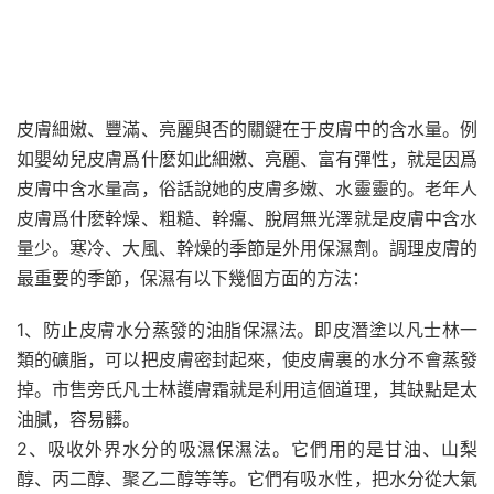
皮膚細嫩、豐滿、亮麗與否的關鍵在于皮膚中的含水量。例
如嬰幼兒皮膚爲什麽如此細嫩、亮麗、富有彈性，就是因爲
皮膚中含水量高，俗話說她的皮膚多嫩、水靈靈的。老年人
皮膚爲什麽幹燥、粗糙、幹癟、脫屑無光澤就是皮膚中含水
量少。寒冷、大風、幹燥的季節是外用保濕劑。調理皮膚的
最重要的季節，保濕有以下幾個方面的方法：
1、防止皮膚水分蒸發的油脂保濕法。即皮潛塗以凡士林一
類的礦脂，可以把皮膚密封起來，使皮膚裏的水分不會蒸發
掉。市售旁氏凡士林護膚霜就是利用這個道理，其缺點是太
油膩，容易髒。
2、吸收外界水分的吸濕保濕法。它們用的是甘油、山梨
醇、丙二醇、聚乙二醇等等。它們有吸水性，把水分從大氣