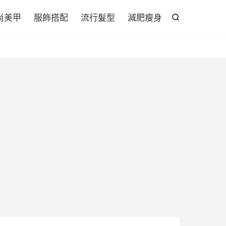

尚美甲
服飾搭配
流行髮型
減肥瘦身
