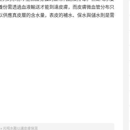
養份需透過血液輸送才能到達皮膚，而皮膚微血管分布只
以供應真皮層的含水量，表皮的補水、保水與儲水則是需
»
光喝水難以讓皮膚保濕