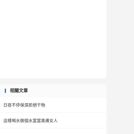
相關文章
日夜不停保濕拒絕干物
這樣喝水做個水當當美膚女人