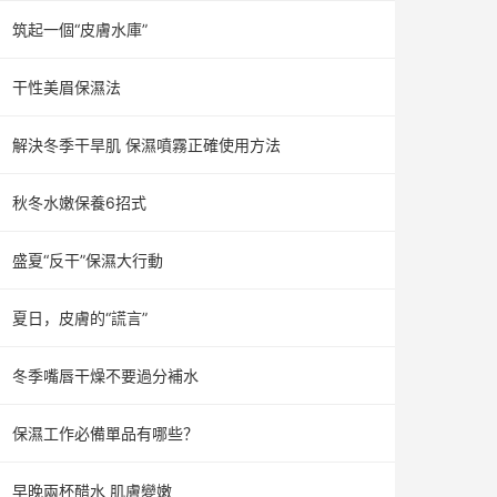
筑起一個“皮膚水庫”
干性美眉保濕法
解決冬季干旱肌 保濕噴霧正確使用方法
秋冬水嫩保養6招式
盛夏“反干”保濕大行動
夏日，皮膚的“謊言”
冬季嘴唇干燥不要過分補水
保濕工作必備單品有哪些？
早晚兩杯醋水 肌膚變嫩