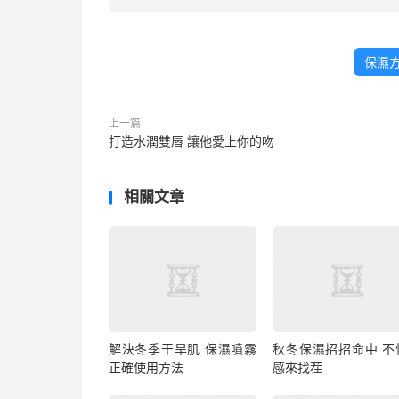
保濕
上一篇
打造水潤雙唇 讓他愛上你的吻
相關文章
解決冬季干旱肌 保濕噴霧
秋冬保濕招招命中 不
正確使用方法
感來找茬