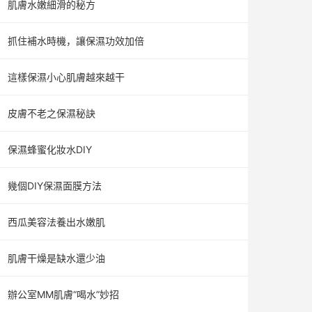
肌膚水嫩細滑的秘方
抓住補水時機，讓保濕功效加倍
這樣保濕小心肌膚越來越干
皮膚不老之保濕秘訣
保濕蜂蜜化妝水DIY
幾個DIY保濕面膜方法
西瓜美容法養出水嫩肌
肌膚干燥是缺水還少油
辦公室MM肌膚“喝水”妙招