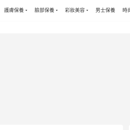
護膚保養
臉部保養
彩妝美容
男士保養
時