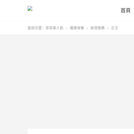
首頁
當前位置：
菲菲美人館
護膚保養
保濕推薦
正文


