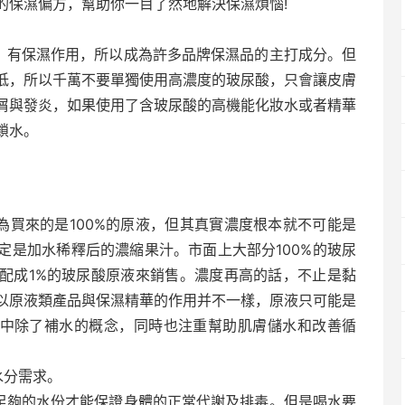
的保濕偏方，幫助你一目了然地解決保濕煩惱!
力，有保濕作用，所以成為許多品牌保濕品的主打成分。但
低，所以千萬不要單獨使用高濃度的玻尿酸，只會讓皮膚
屑與發炎，如果使用了含玻尿酸的高機能化妝水或者精華
鎖水。
為買來的是100%的原液，但其真實濃度根本就不可能是
一定是加水稀釋后的濃縮果汁。市面上大部分100%的玻尿
，配成1%的玻尿酸原液來銷售。濃度再高的話，不止是黏
以原液類產品與保濕精華的作用并不一樣，原液只可能是
華中除了補水的概念，同時也注重幫助肌膚儲水和改善循
水分需求。
且足夠的水份才能保證身體的正常代謝及排毒。但是喝水要