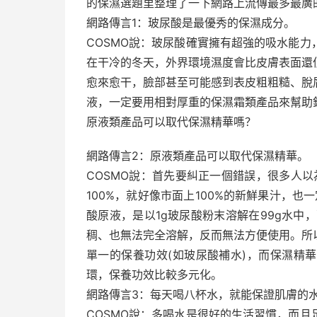
的保濕選題里整理了一下網路上流傳最多最廣
網路傳言1：玻尿酸是最優秀的保濕成分。
COSMO說：玻尿酸確實擁有超強的吸水能
在干冷的冬天，外界環境濕度會比皮膚表面還
愈來愈干，臉部甚至可能感到表皮粗粗糙、脫
液，一定要用相對厚重的保濕霜類產品來幫助
原液類產品可以取代保濕精華嗎？
網路傳言2：原液類產品可以取代保濕精華。
COSMO說：首先要糾正一個錯誤，很多人以
100%，就好像市面上100%的新鮮果汁，也
酸原液，是以1g玻尿酸粉末溶解在99g水中
稠、也無法完全溶解，反而無法方便使用。所
單一的保養功效(如玻尿酸補水)，而保濕精
環，保養功效比較多元化。
網路傳言3：每天喝八杯水，就能保證肌膚的
COSMO說：多喝水是很好的生活習慣，而