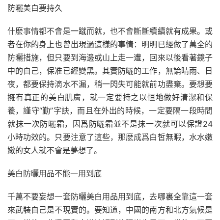
防曬美白要持久
什麽事情都不會是一蹴而就，也不會斷斷續續就有成果。或
者在你的身上也曾出現過這樣的事情：明明已經做了萬全的
防曬措施，但只要到海邊或山上走一遭，回來以後看著鏡子
中的自己，保准已經變黑。其實防曬的工作，無論晴雨、日
夜，都要保持滴水不漏，稍一閃失可能就前功盡棄。要想要
擁有真正的美白肌膚，就一定要持之以恒地做好清潔和保
養，謹守“勤”字訣，而且在外出的時候，一定要隔一段時間
就抹一次防曬霜，因爲防曬霜並不是抹一次就可以保證24
小時功效的。只要注意了這些，那麽成爲白皙無暇，水水嫩
嫩的女人就不會是夢想了。
美白防曬用品不能一用到底
千萬不要妄想一套防曬美白用品用到底，去哪裏全靠這一套
來武裝自己是不現實的。要知道，中國的南方和北方氣候是