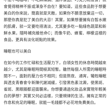
會覺得精神不振或渾身不自在？要知道，這些食品對于想要
美白的你來說，簡直就是天敵，如果你不願意放棄這一切，
那麽你真是犯了美白的大忌！其實，如果想要擁有白皙水嫩
的肌膚，就一定要吃得清淡，尤其要多吃一點綠色蔬菜和新
鮮水果，隨時補充維他命C；而像牛奶、蜂蜜、檸檬這樣的
食品，更具有淡化斑點的效果。
睡眠也可以美白
在如今的工作忙碌和生活壓力下，白領女性的休息時間越來
越少，尤其是睡眠時間極其短暫。雖然每個人所需的睡眠時
間不一，面對的壓力也不相同；但是熬夜、通宵，犧牲睡眠
與透支青春會令新陳代謝減緩，引發黑色素沈澱，使黑斑、
雀斑、黑眼圈都迎面襲來。你想要通過化妝品來實現年輕美
白的夢想？其實又何必這樣，只要規律的生活，擁有正常的
作息和充足的睡眠，就能一毛錢都不必花地免費美白。