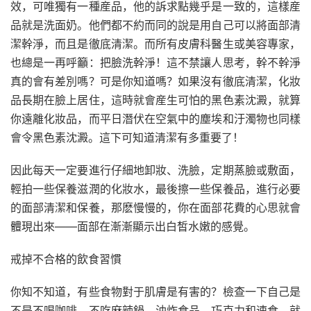
效，可唯獨有一種産品，他的訴求點幾乎是一致的，這樣産
品就是洗面奶。他們都不約而同的說是用自己可以將面部清
潔幹淨，而且是徹底清潔。而所有皮膚科醫生或美容專家，
也總是一再呼籲：把臉洗幹淨！這不禁讓人思考，幹不幹淨
真的會有差別嗎？可是你知道嗎？如果沒有徹底清潔，化妝
品長期在臉上居住，這時就會産生可怕的黑色素沈澱，就算
你遠離化妝品，而平日潛伏在空氣中的塵埃和汙濁物也同樣
會令黑色素沈澱。這下可知道清潔有多重要了！
因此每天一定要進行仔細地卸妝、洗臉，定期蒸臉或敷面，
輕拍一些保養滋潤的化妝水，最後擦一些保養品，進行必要
的面部清潔和保養，那麽慢慢的，你在面部花費的心思就會
體現出來——面部在漸漸顯示出白皙水嫩的感覺。
戒掉不合格的飲食習慣
你知不知道，有些食物對于肌膚是有害的？檢查一下自己是
不是不喝咖啡，不吃麻辣鍋、油炸食品、巧克力和速食，就