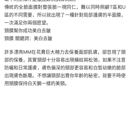
傳統的全臉面膜對整張臉一視同仁，難以同時照顧T區和U
區的不同需要，所以就出現了一種針對局部護膚的半面膜，
一次滿足你兩個愿望。
頸膜幫你成功美白去皺
頸膜 關鍵詞：美白去皺
許多漂亮MM在花費巨大精力去保養面部肌膚，卻忽視了頸
部的保養，其實頸部十分容易出現橫紋與松弛，如果不注意
防曬和日常護膚，膚色偏深的頸部更容易和白皙幼嫩的臉部
出現膚色斷層。不想讓頸部出賣你年齡的秘密，就要不時使
用頸膜保持白天鵝一樣的美頸。