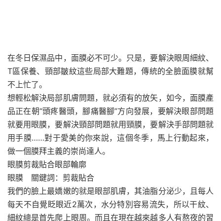
在冬日保濕品中，面膜必不可少。只是，要解決眼周細紋、
T區保養、頸部皺紋這些局部大難題，傳統的全臉面膜就幫
不上忙了。
想輕松解決局部肌膚問題，就必須有的放矢，如今，面膜產
品正在朝“頭疼醫頭，腳痛醫腳”方向發展，要解決眼部問題
就要用眼膜，要解決頸部問題就用頸膜，要解決手部問題就
用手膜……對于愛美的你來說，這個冬季，馬上行動起來，
做一個膜拜主義的崇尚達人。
眼膜剪裁貼合眼部輪廓
眼膜 關鍵詞：剪裁貼合
我們的臉上最嬌嫩的就是眼部肌膚，其油脂分泌少，且每人
每天不自覺眨眼近2萬次，水分特別容易流失，所以干紋、
細紋總是首先爬上眼周。而且在現在越來越多人有熬夜的習