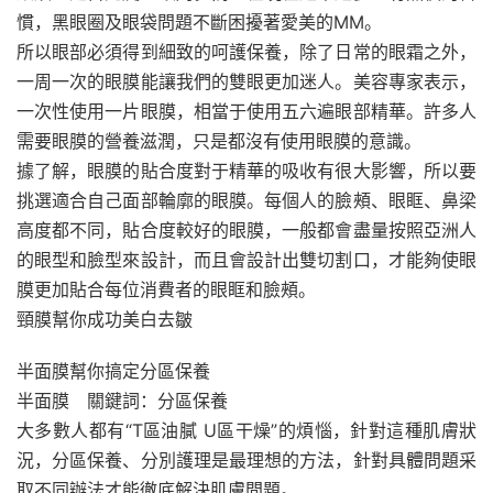
慣，黑眼圈及眼袋問題不斷困擾著愛美的MM。
所以眼部必須得到細致的呵護保養，除了日常的眼霜之外，
一周一次的眼膜能讓我們的雙眼更加迷人。美容專家表示，
一次性使用一片眼膜，相當于使用五六遍眼部精華。許多人
需要眼膜的營養滋潤，只是都沒有使用眼膜的意識。
據了解，眼膜的貼合度對于精華的吸收有很大影響，所以要
挑選適合自己面部輪廓的眼膜。每個人的臉頰、眼眶、鼻梁
高度都不同，貼合度較好的眼膜，一般都會盡量按照亞洲人
的眼型和臉型來設計，而且會設計出雙切割口，才能夠使眼
膜更加貼合每位消費者的眼眶和臉頰。
頸膜幫你成功美白去皺
半面膜幫你搞定分區保養
半面膜 關鍵詞：分區保養
大多數人都有“T區油膩 U區干燥”的煩惱，針對這種肌膚狀
況，分區保養、分別護理是最理想的方法，針對具體問題采
取不同辦法才能徹底解決肌膚問題。